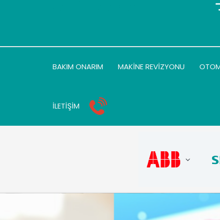
İnvertör Merkezi
BAKIM ONARIM
MAKİNE REVİZYONU
OTO
İLETİŞİM