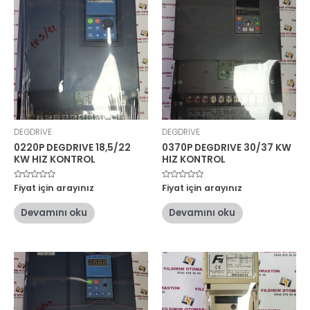
DEGDRİVE
DEGDRİVE
0220P DEGDRIVE 18,5/22
0370P DEGDRIVE 30/37 KW
KW HIZ KONTROL
HIZ KONTROL
5
Fiyat için arayınız
5
Fiyat için arayınız
üzerinden
üzerinden
0
0
oy
oy
Devamını oku
Devamını oku
aldı
aldı