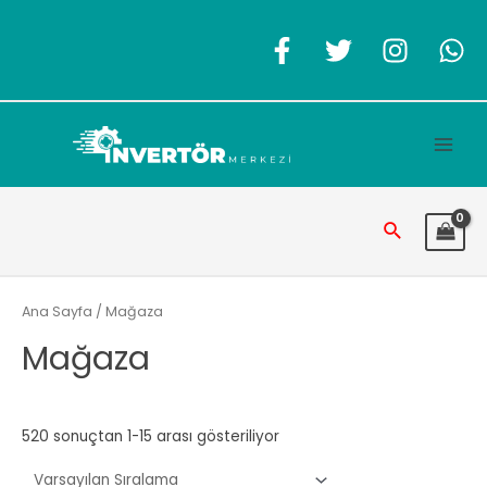
İçeriğe
atla
Main
Men
Arama
Ana Sayfa
/ Mağaza
Mağaza
520 sonuçtan 1-15 arası gösteriliyor