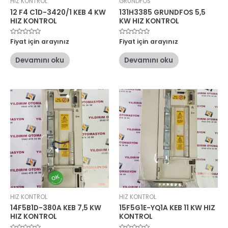
HIZ KONTROL
GRUNDFOS
12 F4 C1D-3420/1 KEB 4 KW
131H3385 GRUNDFOS 5,5
HIZ KONTROL
KW HIZ KONTROL
5
Fiyat için arayınız
5
Fiyat için arayınız
üzerinden
üzerinden
0
0
oy
oy
Devamını oku
Devamını oku
aldı
aldı
HIZ KONTROL
HIZ KONTROL
14F5B1D-380A KEB 7,5 KW
15F5G1E-YQ1A KEB 11 KW HIZ
HIZ KONTROL
KONTROL