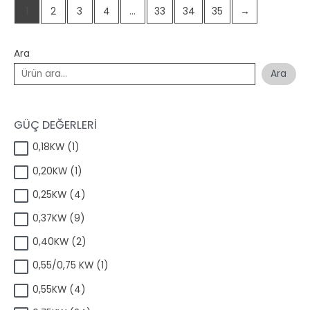
1
2
3
4
…
33
34
35
→
Ara
Ara
GÜÇ DEĞERLERİ
1
0,18KW
1
ü
1
0,20KW
1
r
ü
ü
4
0,25KW
4
r
n
ü
ü
9
0,37KW
9
r
n
ü
ü
2
0,40KW
2
r
n
ü
ü
1
0,55/0,75 KW
1
r
n
ü
ü
4
0,55KW
4
r
n
ü
ü