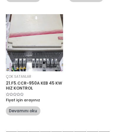
ÇOK SATANLAR
21.F5.CCR-950A KEB 45 KW
HIZ KONTROL
5
Fiyat için arayınız
üzerinden
0
oy
Devamını oku
aldı