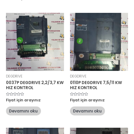
DEGDRİVE
DEGDRİVE
0037P DEGDRIVE 2,2/3,7 KW
0110P DEGDRIVE 7,5/11 KW
HIZ KONTROL
HIZ KONTROL
5
Fiyat için arayınız
5
Fiyat için arayınız
üzerinden
üzerinden
0
0
oy
oy
Devamını oku
Devamını oku
aldı
aldı