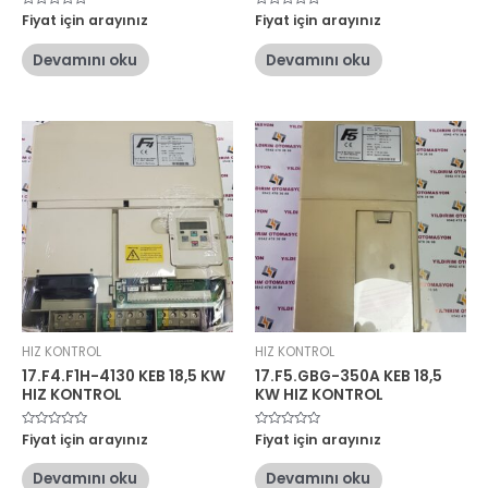
5
Fiyat için arayınız
5
Fiyat için arayınız
üzerinden
üzerinden
0
0
oy
oy
Devamını oku
Devamını oku
aldı
aldı
HIZ KONTROL
HIZ KONTROL
17.F4.F1H-4130 KEB 18,5 KW
17.F5.GBG-350A KEB 18,5
HIZ KONTROL
KW HIZ KONTROL
5
Fiyat için arayınız
5
Fiyat için arayınız
üzerinden
üzerinden
0
0
oy
oy
Devamını oku
Devamını oku
aldı
aldı