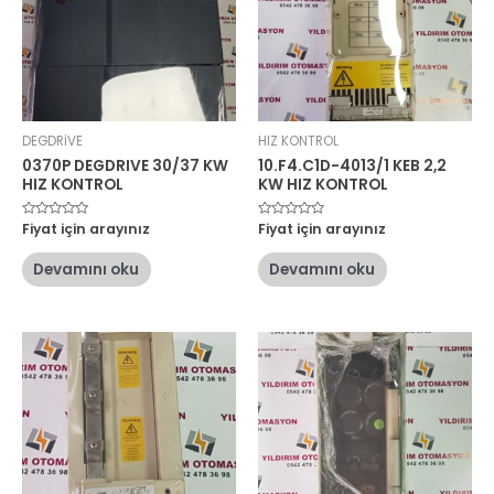
DEGDRİVE
HIZ KONTROL
0370P DEGDRIVE 30/37 KW
10.F4.C1D-4013/1 KEB 2,2
HIZ KONTROL
KW HIZ KONTROL
5
Fiyat için arayınız
5
Fiyat için arayınız
üzerinden
üzerinden
0
0
oy
oy
Devamını oku
Devamını oku
aldı
aldı