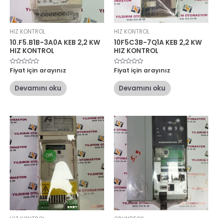
HIZ KONTROL
HIZ KONTROL
10.F5.B1B-3A0A KEB 2,2 KW
10F5C3B-7Q1A KEB 2,2 KW
HIZ KONTROL
HIZ KONTROL
5
Fiyat için arayınız
5
Fiyat için arayınız
üzerinden
üzerinden
0
0
oy
oy
Devamını oku
Devamını oku
aldı
aldı