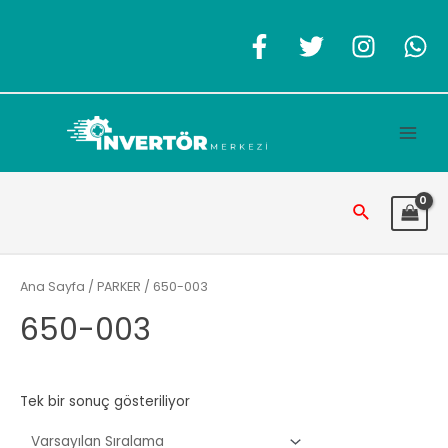
İçeriğe
atla
Main
Men
Arama
Ana Sayfa
/
PARKER
/ 650-003
650-003
Tek bir sonuç gösteriliyor