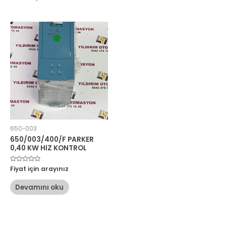
650-003
650/003/400/F PARKER
0,40 KW HIZ KONTROL
5
Fiyat için arayınız
üzerinden
0
oy
Devamını oku
aldı