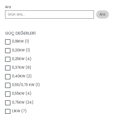
Ara
Ara
GÜÇ DEĞERLERİ
1
0,18KW
1
ü
1
0,20KW
1
r
ü
ü
4
0,25KW
4
r
n
ü
ü
9
0,37KW
9
r
n
ü
ü
2
0,40KW
2
r
n
ü
ü
1
0,55/0,75 KW
1
r
n
ü
ü
4
0,55KW
4
r
n
ü
ü
2
0,75KW
24
r
n
4
ü
7
1,1KW
7
ü
n