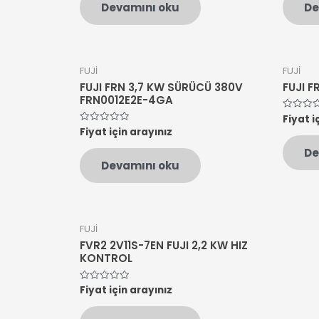
Devamını oku
De
aldı
aldı
FUJİ
FUJİ
FUJI FRN 3,7 KW SÜRÜCÜ 380V
FUJI 
FRN0012E2E-4GA
Fiyat i
5
üzerinde
Fiyat için arayınız
5
0
üzerinden
oy
0
De
aldı
oy
Devamını oku
aldı
FUJİ
FVR2 2V11S-7EN FUJI 2,2 KW HIZ
KONTROL
Fiyat için arayınız
5
üzerinden
0
oy