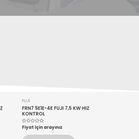
FUJİ
IZ
FRN7 5E1E-4E FUJI 7,5 KW HIZ
KONTROL
Fiyat için arayınız
5
üzerinden
0
oy