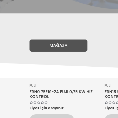
MAĞAZA
FUJİ
FUJİ
FRN0 75E1S-2A FUJI 0,75 KW HIZ
FRN18 
KONTROL
KONT
Fiyat için arayınız
Fiyat i
5
5
üzerinden
üzerinde
0
0
oy
oy