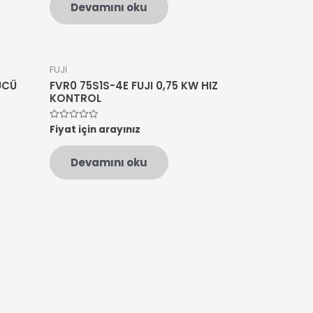
Devamını oku
aldı
FUJİ
ÜCÜ
FVR0 75S1S-4E FUJI 0,75 KW HIZ
KONTROL
Fiyat için arayınız
5
üzerinden
0
oy
Devamını oku
aldı