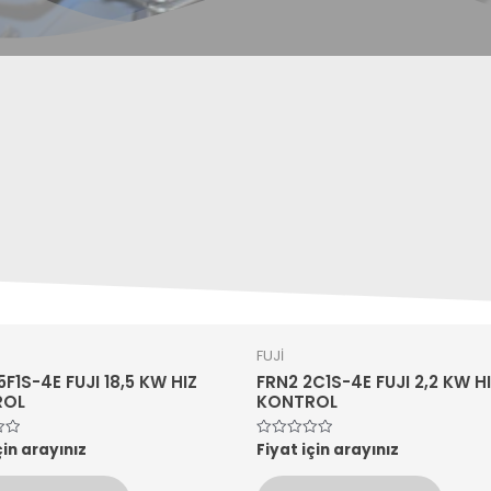
FUJİ
5F1S-4E FUJI 18,5 KW HIZ
FRN2 2C1S-4E FUJI 2,2 KW H
ROL
KONTROL
çin arayınız
Fiyat için arayınız
5
n
üzerinden
0
oy