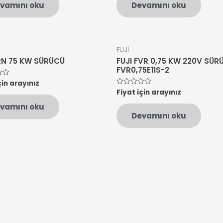
vamını oku
Devamını oku
aldı
FUJİ
FRN 75 KW SÜRÜCÜ
FUJI FVR 0,75 KW 220V SÜR
FVR0,75E11S-2
çin arayınız
n
Fiyat için arayınız
5
üzerinden
0
vamını oku
oy
Devamını oku
aldı