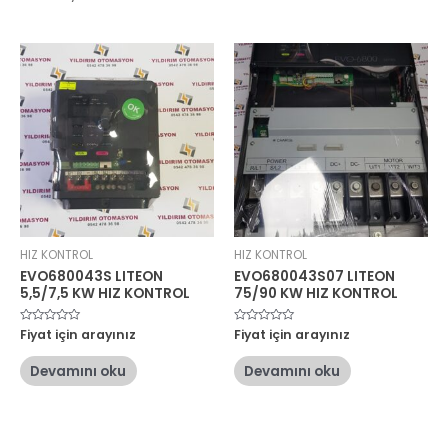
HIZ KONTROL
HIZ KONTROL
EVO680043S LITEON
EVO680043S07 LITEON
5,5/7,5 KW HIZ KONTROL
75/90 KW HIZ KONTROL
5
Fiyat için arayınız
5
Fiyat için arayınız
üzerinden
üzerinden
0
0
oy
oy
Devamını oku
Devamını oku
aldı
aldı