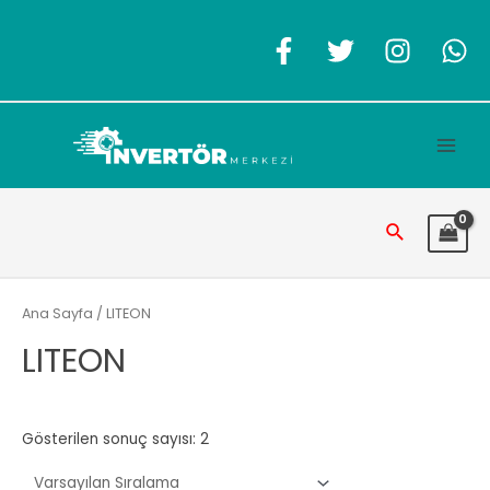
İçeriğe
atla
Main
Men
Arama
Ana Sayfa
/ LITEON
LITEON
Gösterilen sonuç sayısı: 2