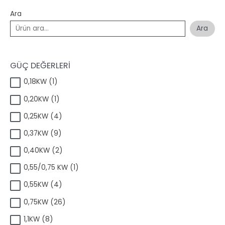
Ara
Ara
GÜÇ DEĞERLERİ
1
0,18KW
1
ü
1
0,20KW
1
r
ü
ü
4
0,25KW
4
r
n
ü
ü
9
0,37KW
9
r
n
ü
ü
2
0,40KW
2
r
n
ü
ü
1
0,55/0,75 KW
1
r
n
ü
ü
4
0,55KW
4
r
n
ü
ü
2
0,75KW
26
r
n
6
ü
8
1,1KW
8
ü
n