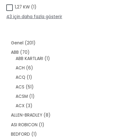
ü
r
1
1,27 KW
1
r
ü
ü
ü
n
43 için daha fazla gösterir
r
n
ü
n
2
Genel
201
0
7
ABB
70
1
0
1
ABB KARTLARI
1
ü
ü
ü
r
6
ACH
6
r
r
ü
ü
ü
ü
1
ACQ
1
n
r
n
n
ü
ü
5
ACS
51
r
n
1
ü
1
ACSM
1
ü
n
ü
r
3
ACX
3
r
ü
ü
ü
8
ALLEN-BRADLEY
8
n
r
n
ü
ü
1
ASI ROBICON
1
r
n
ü
ü
1
BEDFORD
1
r
n