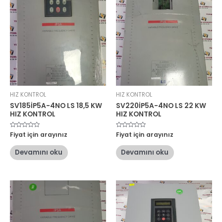
HIZ KONTROL
HIZ KONTROL
SV185İP5A-4NO LS 18,5 KW
SV220İP5A-4NO LS 22 KW
HIZ KONTROL
HIZ KONTROL
5
Fiyat için arayınız
5
Fiyat için arayınız
üzerinden
üzerinden
0
0
oy
oy
Devamını oku
Devamını oku
aldı
aldı