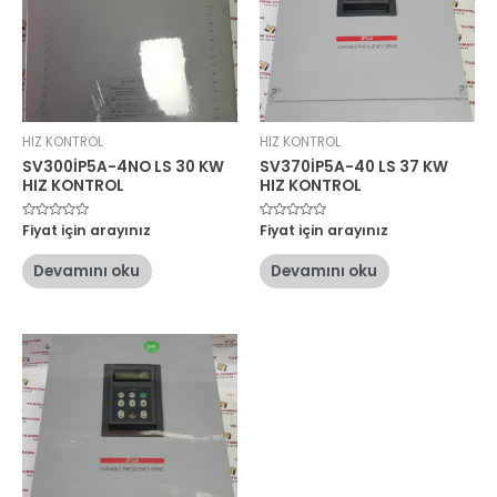
HIZ KONTROL
HIZ KONTROL
SV300İP5A-4NO LS 30 KW
SV370İP5A-40 LS 37 KW
HIZ KONTROL
HIZ KONTROL
5
Fiyat için arayınız
5
Fiyat için arayınız
üzerinden
üzerinden
0
0
oy
oy
Devamını oku
Devamını oku
aldı
aldı