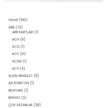
1
Genel
190
9
7
ABB
70
0
0
1
ABB KARTLARI
1
ü
ü
ü
r
6
ACH
6
r
r
ü
ü
ü
ü
1
ACQ
1
n
r
n
n
ü
ü
5
ACS
51
r
n
1
ü
1
ACSM
1
ü
n
ü
r
3
ACX
3
r
ü
ü
ü
8
ALLEN-BRADLEY
8
n
r
n
ü
ü
1
ASI ROBICON
1
r
n
ü
ü
1
BEDFORD
1
r
n
ü
ü
2
BERGES
2
r
n
ü
ü
2
ÇOK SATANLAR
28
r