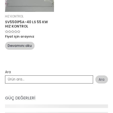
HIZ KONTROL
SV550İP5A-40 LS 55 KW
HIZ KONTROL
5
Fiyat için arayınız
üzerinden
0
oy
Devamını oku
aldı
Ara
Ara
GÜÇ DEĞERLERİ