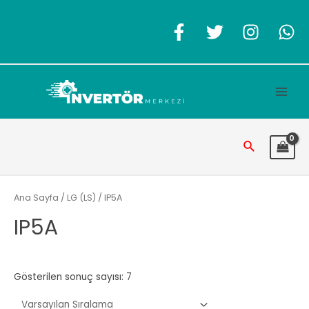
İçeriğe
atla
Main
Men
Arama
Ana Sayfa
/
LG (LS)
/ IP5A
IP5A
Gösterilen sonuç sayısı: 7