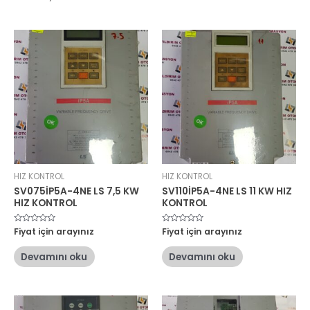
HIZ KONTROL
HIZ KONTROL
SV075İP5A-4NE LS 7,5 KW
SV110İP5A-4NE LS 11 KW HIZ
HIZ KONTROL
KONTROL
5
Fiyat için arayınız
5
Fiyat için arayınız
üzerinden
üzerinden
0
0
oy
oy
Devamını oku
Devamını oku
aldı
aldı