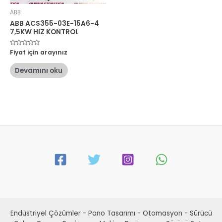
ABB
ABB ACS355-03E-15A6-4
7,5KW HIZ KONTROL
5
Fiyat için arayınız
üzerinden
0
oy
Devamını oku
aldı
Endüstriyel Çözümler - Pano Tasarımı - Otomasyon - Sürücü