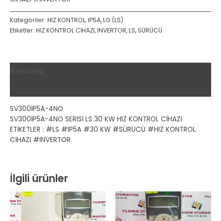
Kategoriler:
HIZ KONTROL
,
IP5A
,
LG (LS)
Etiketler:
HIZ KONTROL CİHAZI
,
INVERTOR
,
LS
,
SÜRÜCÜ
Açıklama
Değerlendirmeler (0)
SV300İP5A-4NO
SV300İP5A-4NO SERİSİ LS 30 KW HIZ KONTROL CİHAZI
ETİKETLER : #LS #IP5A #30 KW #SÜRÜCÜ #HIZ KONTROL
CİHAZI #INVERTOR
İlgili ürünler