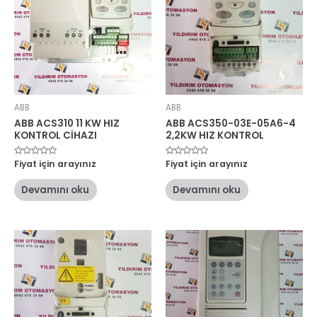
ABB
ABB
ABB ACS310 11 KW HIZ
ABB ACS350-03E-05A6-4
KONTROL CİHAZI
2,2KW HIZ KONTROL
5
Fiyat için arayınız
5
Fiyat için arayınız
üzerinden
üzerinden
0
0
oy
oy
Devamını oku
Devamını oku
aldı
aldı