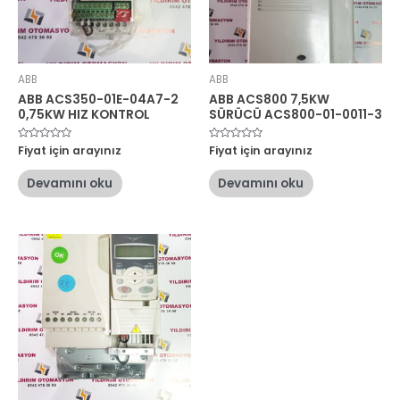
ABB
ABB
ABB ACS350-01E-04A7-2
ABB ACS800 7,5KW
0,75KW HIZ KONTROL
SÜRÜCÜ ACS800-01-0011-3
5
Fiyat için arayınız
5
Fiyat için arayınız
üzerinden
üzerinden
0
0
oy
oy
Devamını oku
Devamını oku
aldı
aldı