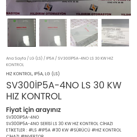
Ana Sayfa
/
LG (LS)
/
IP5A
/ SV300İP5A-4NO LS 30 KW HIZ
KONTROL
HIZ KONTROL
,
IP5A
,
LG (LS)
SV300İP5A-4NO LS 30 KW
HIZ KONTROL
Fiyat için arayınız
SV300İP5A-4NO
SV300İP5A-4NO SERİSİ LS 30 KW HIZ KONTROL CİHAZI
ETİKETLER : #LS #IP5A #30 KW #SÜRÜCÜ #HIZ KONTROL
CİHAZI #INVERTOR