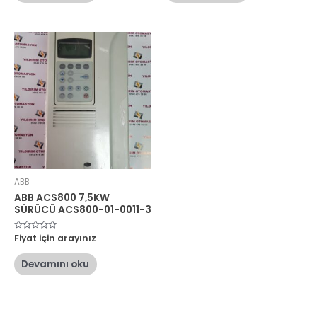
ABB
ABB ACS800 7,5KW
SÜRÜCÜ ACS800-01-0011-3
5
Fiyat için arayınız
üzerinden
0
oy
Devamını oku
aldı