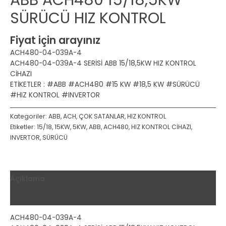
SÜRÜCÜ HIZ KONTROL
Fiyat için arayınız
ACH480-04-039A-4
ACH480-04-039A-4 SERİSİ ABB 15/18,5KW HIZ KONTROL
CİHAZI
ETİKETLER : #ABB #ACH480 #15 KW #18,5 KW #SÜRÜCÜ
#HIZ KONTROL #INVERTOR
Kategoriler:
ABB
,
ACH
,
ÇOK SATANLAR
,
HIZ KONTROL
Etiketler:
15/18
,
15KW
,
5KW
,
ABB
,
ACH480
,
HIZ KONTROL CİHAZI
,
INVERTOR
,
SÜRÜCÜ
Açıklama
Değerlendirmeler (0)
ACH480-04-039A-4