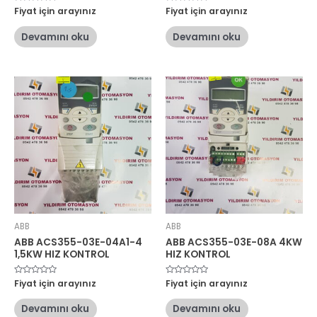
5
Fiyat için arayınız
5
Fiyat için arayınız
üzerinden
üzerinden
0
0
oy
oy
Devamını oku
Devamını oku
aldı
aldı
ABB
ABB
ABB ACS355-03E-04A1-4
ABB ACS355-03E-08A 4KW
1,5KW HIZ KONTROL
HIZ KONTROL
5
Fiyat için arayınız
5
Fiyat için arayınız
üzerinden
üzerinden
0
0
oy
oy
Devamını oku
Devamını oku
aldı
aldı