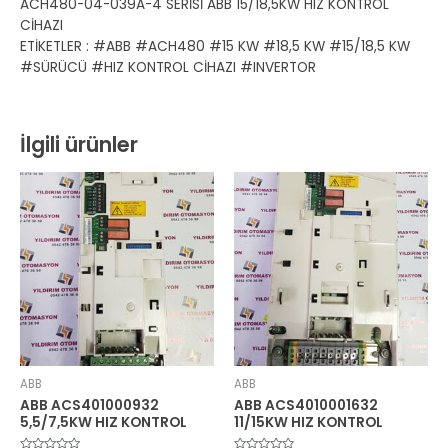
ACH480-04-039A-4 SERİSİ ABB 15/18,5KW HIZ KONTROL
CİHAZI
ETİKETLER : #ABB #ACH480 #15 KW #18,5 KW #15/18,5 KW
#SÜRÜCÜ #HIZ KONTROL CİHAZI #INVERTOR
İlgili ürünler
ABB
ABB
ABB ACS401000932
ABB ACS4010001632
5,5/7,5KW HIZ KONTROL
11/15KW HIZ KONTROL