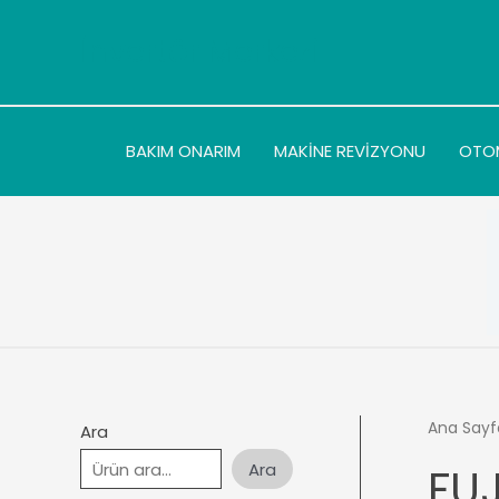
İçeriğe
atla
İnvertör Merkezi
BAKIM ONARIM
MAKİNE REVİZYONU
OTO
Ana Sayf
Ara
Ara
FUJ