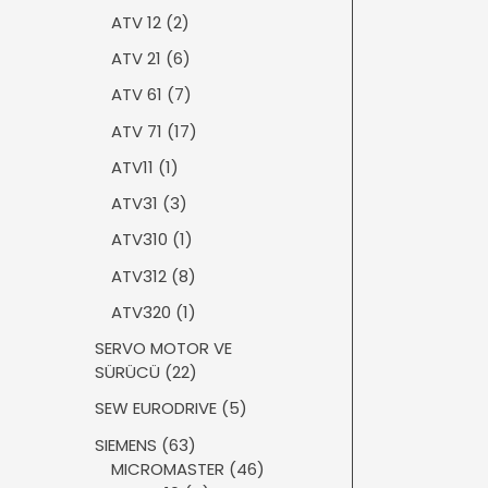
ü
ü
ü
2
ATV 12
2
r
n
n
ü
ü
6
ATV 21
6
r
n
ü
ü
7
ATV 61
7
r
n
ü
ü
1
ATV 71
17
r
n
7
ü
1
ATV11
1
ü
n
ü
r
3
ATV31
3
r
ü
ü
ü
1
ATV310
1
n
r
n
ü
ü
8
ATV312
8
r
n
ü
ü
1
ATV320
1
r
n
ü
ü
SERVO MOTOR VE
r
n
2
SÜRÜCÜ
22
ü
2
n
5
SEW EURODRIVE
5
ü
ü
r
6
SIEMENS
63
r
ü
3
4
MICROMASTER
46
ü