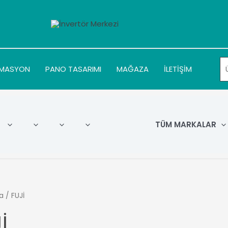
MASYON
PANO TASARIMI
MAĞAZA
İLETİŞİM
TÜM MARKALAR
a
/ FUJİ
İ