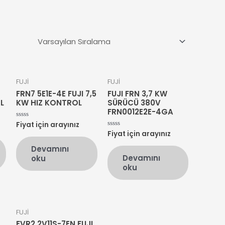
FUJİ
FUJİ
FRN7 5E1E-4E FUJI 7,5
FUJI FRN 3,7 KW
L
KW HIZ KONTROL
SÜRÜCÜ 380V
FRN0012E2E-4GA
Fiyat için arayınız
5
üzerinden
Fiyat için arayınız
5
0
üzerinden
oy
0
Devamını
aldı
oy
Devamını
oku
aldı
oku
FUJİ
FVR2 2V11S-7EN FUJI