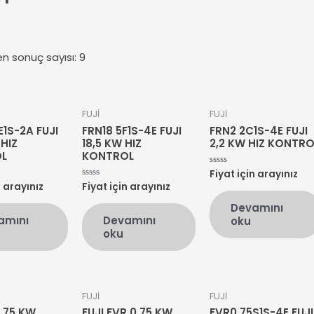
en sonuç sayısı: 9
FUJİ
FUJİ
E1S-2A FUJI
FRN18 5F1S-4E FUJI
FRN2 2C1S-4E FUJI
 HIZ
18,5 KW HIZ
2,2 KW HIZ KONTRO
L
KONTROL
Fiyat için arayınız
5
üzerinden
n arayınız
Fiyat için arayınız
5
0
üzerinden
oy
0
Devamını
aldı
oy
amını
Devamını
oku
aldı
oku
FUJİ
FUJİ
N 75 KW
FUJI FVR 0,75 KW
FVR0 75S1S-4E FUJI