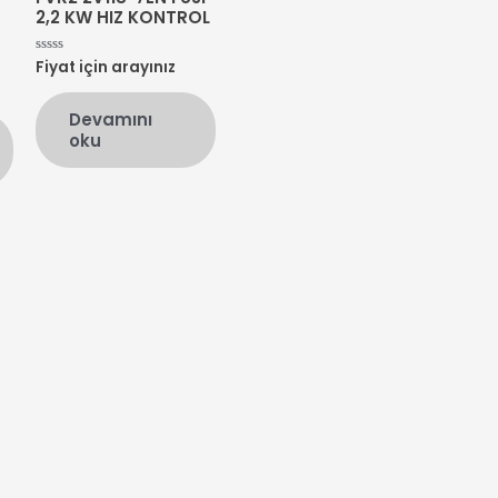
2,2 KW HIZ KONTROL
Fiyat için arayınız
5
üzerinden
0
oy
Devamını
aldı
oku