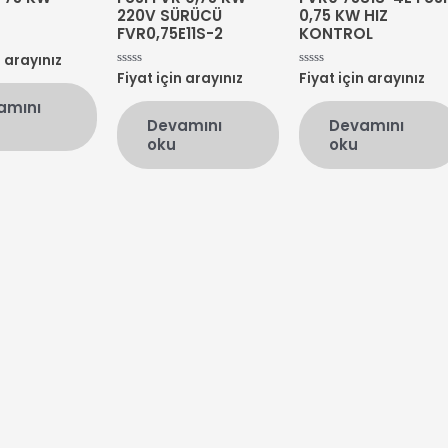
220V SÜRÜCÜ
0,75 KW HIZ
FVR0,75E11S-2
KONTROL
n arayınız
Fiyat için arayınız
Fiyat için arayınız
5
5
üzerinden
üzerinden
0
0
amını
oy
oy
Devamını
Devamını
aldı
aldı
oku
oku