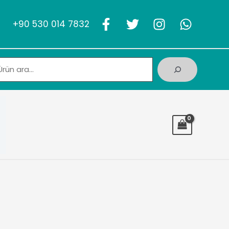
+90 530 014 7832
Ara