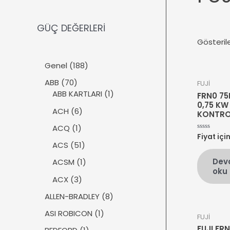
GÜÇ DEĞERLERİ
Gösteril
1
Genel
188
8
7
ABB
70
FUJİ
8
0
1
ABB KARTLARI
1
FRN0 75
ü
ü
ü
0,75 KW
r
6
ACH
6
KONTRO
r
r
ü
ü
ü
ü
1
ACQ
1
n
r
Fiyat içi
5
n
n
ü
üzerinden
ü
5
ACS
51
0
r
n
1
oy
Dev
ü
1
ACSM
1
aldı
ü
oku
n
ü
r
3
ACX
3
r
ü
ü
ü
8
ALLEN-BRADLEY
8
n
r
n
ü
ü
1
ASI ROBICON
1
FUJİ
r
n
ü
FUJI FR
ü
1