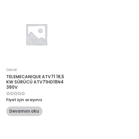
Genel
TELEMECANIQUE ATV71 18,5
KW SÜRÜCÜ ATV71HD18N4
380V
5
Fiyat için arayınız
üzerinden
0
oy
Devamını oku
aldı