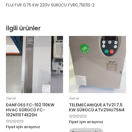
FUJI FVR 0,75 KW 220V SÜRÜCÜ FVR0,75E11S-2
İlgili ürünler
Genel
Genel
DANFOSS FC-102 110KW
TELEMECANIQUE ATV21 7,5
HVAC SÜRÜCÜ FC-
KW SÜRÜCÜ ATV21HU75N4
102N110T4E20H
5
Fiyat için arayınız
üzerinden
5
Fiyat için arayınız
0
üzerinden
oy