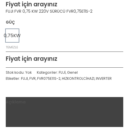
Fiyat için arayınız
FUJI FVR 0,75 KW 220V SÜRÜCÜ FVR0,75E11S-2
GÜÇ
0,75KW
TEMIZLE
Fiyat için arayınız
Stok kodu:
Yok
Kategoriler:
FUJİ
,
Genel
Etiketler:
FUJI
,
FVR
,
FVR075E11S-2
,
HIZKONTROLCİHAZI
,
INVERTER
Açıklama
Ek bilgi
Değerlendirmeler (0)