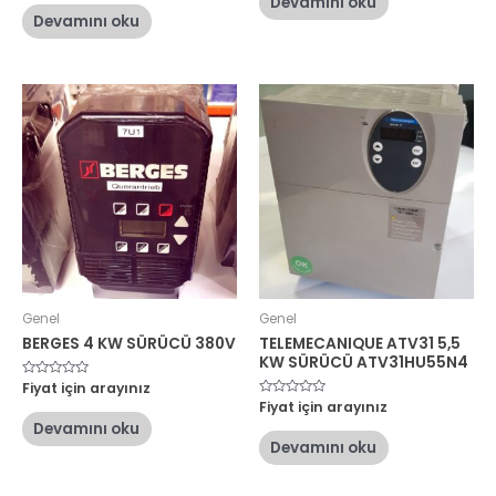
Devamını oku
0
aldı
oy
Devamını oku
aldı
Genel
Genel
BERGES 4 KW SÜRÜCÜ 380V
TELEMECANIQUE ATV31 5,5
KW SÜRÜCÜ ATV31HU55N4
5
Fiyat için arayınız
üzerinden
5
Fiyat için arayınız
0
üzerinden
oy
Devamını oku
0
aldı
oy
Devamını oku
aldı