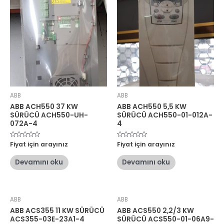
ABB
ABB
ABB ACH550 37 KW
ABB ACH550 5,5 KW
SÜRÜCÜ ACH550-UH-
SÜRÜCÜ ACH550-01-012A-
072A-4
4
5
Fiyat için arayınız
5
Fiyat için arayınız
üzerinden
üzerinden
0
0
oy
oy
Devamını oku
Devamını oku
aldı
aldı
ABB
ABB
ABB ACS355 11 KW SÜRÜCÜ
ABB ACS550 2,2/3 KW
ACS355-03E-23A1-4
SÜRÜCÜ ACS550-01-06A9-