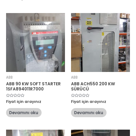
ABB
ABB
ABB 90 KW SOFT STARTER
ABB ACH550 200 KW
1SFA894011R7000
SÜRÜCÜ
5
Fiyat için arayınız
5
Fiyat için arayınız
üzerinden
üzerinden
0
0
oy
oy
Devamını oku
Devamını oku
aldı
aldı