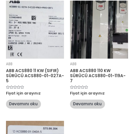
ABB
ABB
ABB ACS880 11 KW (SIFIR)
ABB ACS880 110 KW
SÜRÜCÜ ACS880-01-027A-
SÜRÜCÜ ACS880-01-119A-
5
7
5
Fiyat için arayınız
5
Fiyat için arayınız
üzerinden
üzerinden
0
0
oy
oy
Devamını oku
Devamını oku
aldı
aldı