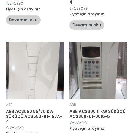
4
5
Fiyat için arayınız
üzerinden
5
Fiyat için arayınız
0
üzerinden
oy
Devamını oku
0
aldı
oy
Devamını oku
aldı
ABB
ABB
ABB ACS550 55/75 KW
ABB ACS800 11 KW SÜRÜCÜ
SÜRÜCÜ ACS550-01-157A-
ACS800-01-0016-5
4
5
Fiyat için arayınız
üzerinden
5