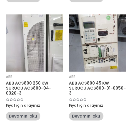
ABB
ABB
ABB ACS800 250 KW
ABB ACS800 45 KW
SÜRÜCÜ ACS800-04-
SÜRÜCÜ ACS800-01-0050-
0320-3
3
5
Fiyat için arayınız
5
Fiyat için arayınız
üzerinden
üzerinden
0
0
oy
oy
Devamını oku
Devamını oku
aldı
aldı