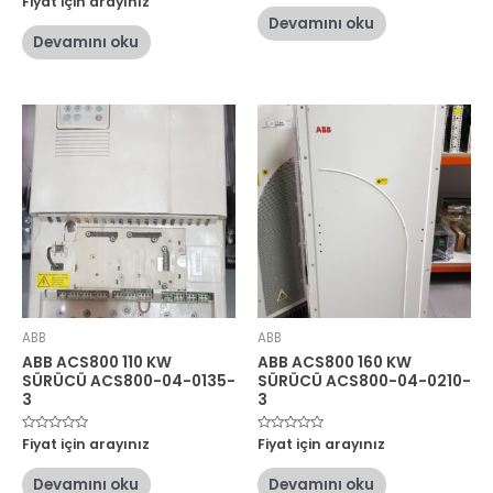
Fiyat için arayınız
0
üzerinden
oy
Devamını oku
0
aldı
oy
Devamını oku
aldı
ABB
ABB
ABB ACS800 110 KW
ABB ACS800 160 KW
SÜRÜCÜ ACS800-04-0135-
SÜRÜCÜ ACS800-04-0210-
3
3
5
Fiyat için arayınız
5
Fiyat için arayınız
üzerinden
üzerinden
0
0
oy
oy
Devamını oku
Devamını oku
aldı
aldı