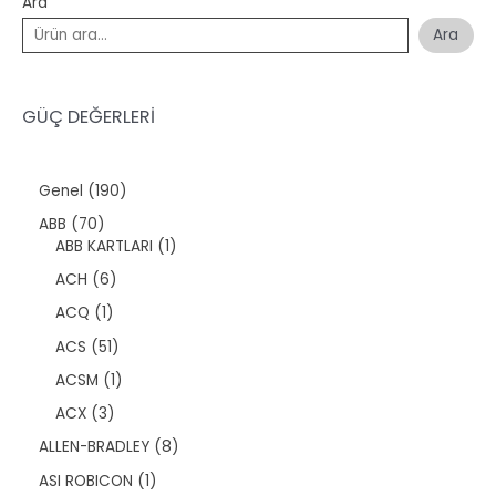
Ara
Ara
GÜÇ DEĞERLERİ
1
Genel
190
9
7
ABB
70
0
0
1
ABB KARTLARI
1
ü
ü
ü
r
6
ACH
6
r
r
ü
ü
ü
ü
1
ACQ
1
n
r
n
n
ü
ü
5
ACS
51
r
n
1
ü
1
ACSM
1
ü
n
ü
r
3
ACX
3
r
ü
ü
ü
8
ALLEN-BRADLEY
8
n
r
n
ü
ü
1
ASI ROBICON
1
r