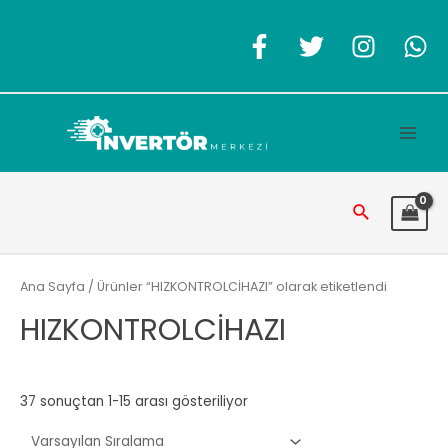
İçeriğe
atla
Main
Men
Arama
Ana Sayfa
/ Ürünler “HIZKONTROLCİHAZI” olarak etiketlendi
HIZKONTROLCİHAZI
37 sonuçtan 1-15 arası gösteriliyor