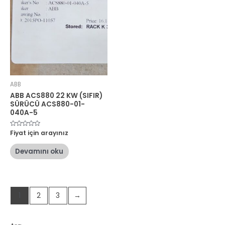
ABB
ABB ACS880 22 KW (SIFIR)
SÜRÜCÜ ACS880-01-
040A-5
5
Fiyat için arayınız
üzerinden
0
oy
Devamını oku
aldı
1
2
3
→