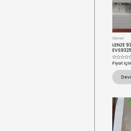
Genel
LENZE 9
EVS932
Fiyat içi
5
üzerinden
0
oy
Dev
aldı