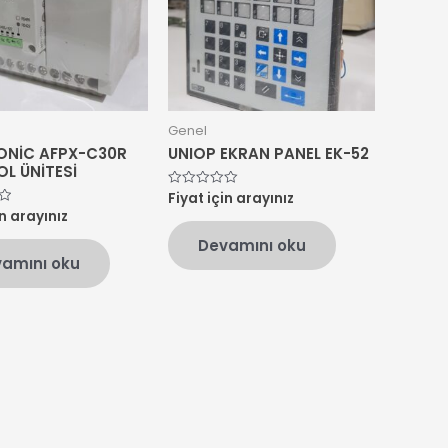
Genel
NİC AFPX-C30R
UNIOP EKRAN PANEL EK-52
L ÜNİTESİ
Fiyat için arayınız
5
üzerinden
in arayınız
0
oy
Devamını oku
aldı
amını oku