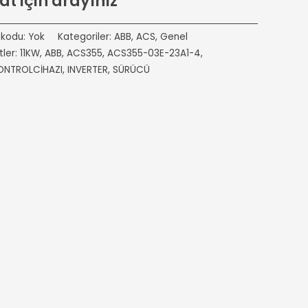
at için arayınız
 kodu:
Yok
Kategoriler:
ABB
,
ACS
,
Genel
tler:
11KW
,
ABB
,
ACS355
,
ACS355-03E-23A1-4
,
ONTROLCİHAZI
,
INVERTER
,
SÜRÜCÜ