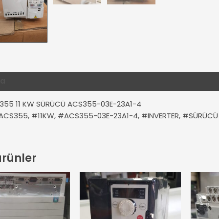
ma
Ek bilgi
Değerlendirmeler (0)
355 11 KW SÜRÜCÜ ACS355-03E-23A1-4
ACS355, #11KW, #ACS355-03E-23A1-4, #INVERTER, #SÜRÜCÜ
 ürünler