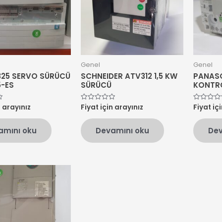
Genel
Genel
325 SERVO SÜRÜCÜ
SCHNEIDER ATV312 1,5 KW
PANASO
5-ES
SÜRÜCÜ
KONTRO
n arayınız
Fiyat için arayınız
Fiyat iç
5
5
üzerinden
üzerinden
0
0
oy
oy
amını oku
Devamını oku
Dev
aldı
aldı