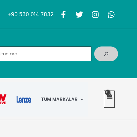
+90 530 014 7832
Ara
TÜM MARKALAR