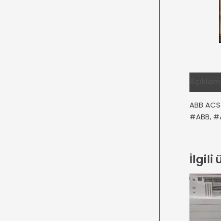
Açıkla
ABB ACS
#ABB, #
İlgili