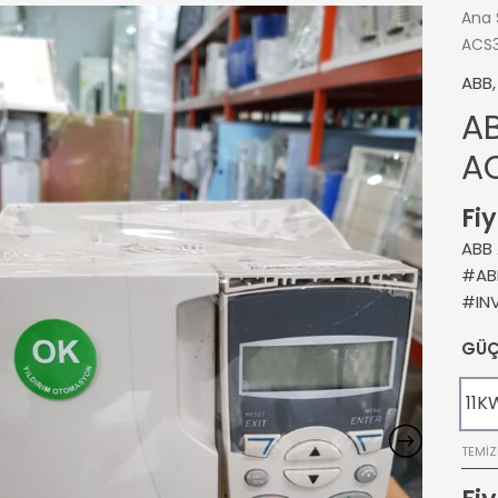
Ana 
ACS3
ABB
A
A
Fiy
ABB
#AB
#IN
GÜ
11K
TEMIZ