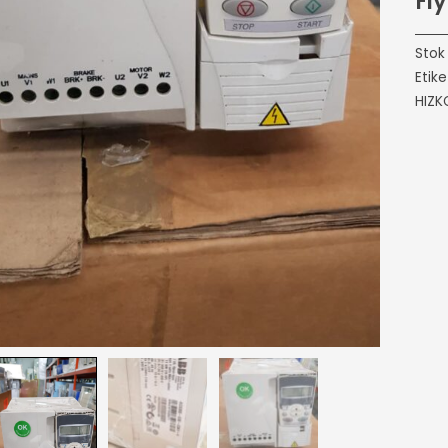
Fiy
Stok
Etike
HIZK