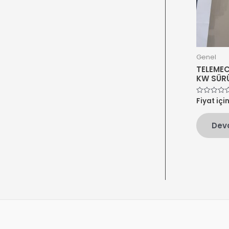
Genel
TELEMEC
KW SÜR
Fiyat içi
5
üzerinden
0
oy
Dev
aldı