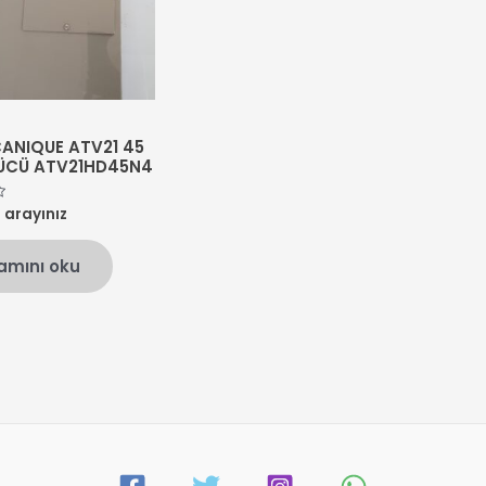
ANIQUE ATV21 45
ÜCÜ ATV21HD45N4
n arayınız
amını oku