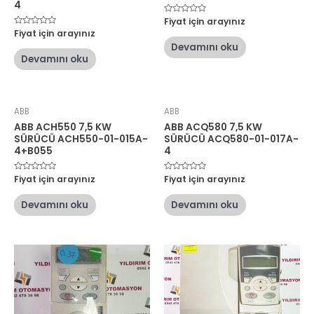
4
5
Fiyat için arayınız
üzerinden
5
Fiyat için arayınız
0
üzerinden
oy
Devamını oku
0
aldı
oy
Devamını oku
aldı
ABB
ABB
ABB ACH550 7,5 KW
ABB ACQ580 7,5 KW
SÜRÜCÜ ACH550-01-015A-
SÜRÜCÜ ACQ580-01-017A-
4+B055
4
5
Fiyat için arayınız
5
Fiyat için arayınız
üzerinden
üzerinden
0
0
oy
oy
Devamını oku
Devamını oku
aldı
aldı