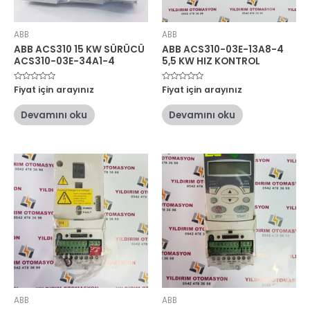
ABB
ABB
ABB ACS310 15 KW SÜRÜCÜ
ABB ACS310-03E-13A8-4
ACS310-03E-34A1-4
5,5 KW HIZ KONTROL
5
Fiyat için arayınız
5
Fiyat için arayınız
üzerinden
üzerinden
0
0
oy
oy
Devamını oku
Devamını oku
aldı
aldı
ABB
ABB