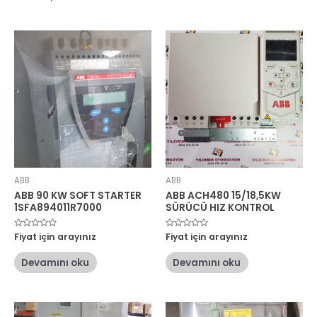
ABB
ABB
ABB 90 KW SOFT STARTER
ABB ACH480 15/18,5KW
1SFA894011R7000
SÜRÜCÜ HIZ KONTROL
5
Fiyat için arayınız
5
Fiyat için arayınız
üzerinden
üzerinden
0
0
oy
oy
Devamını oku
Devamını oku
aldı
aldı