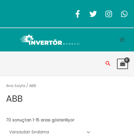
İçeriğe
atla
Main
Men
Arama
Ana Sayfa
/ ABB
ABB
70 sonuçtan 1-15 arası gösteriliyor