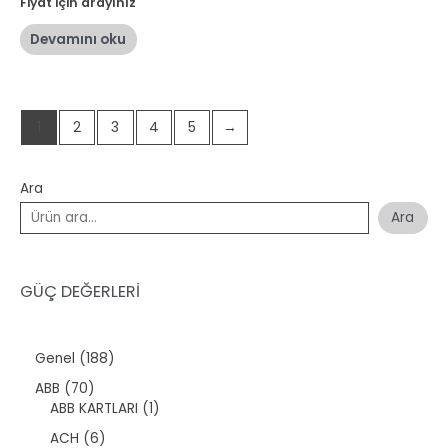
5
Fiyat için arayınız
üzerinden
0
oy
Devamını oku
aldı
1
2
3
4
5
→
Ara
Ara
GÜÇ DEĞERLERİ
1
Genel
188
8
7
ABB
70
8
0
1
ABB KARTLARI
1
ü
ü
ü
r
6
ACH
6
r
r