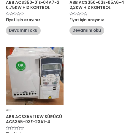
ABB ACS350-01E-04A7-2
ABB ACS350-03E-05A6-4
0,75KW HIZ KONTROL
2,2KW HIZ KONTROL
5
Fiyat için arayınız
5
Fiyat için arayınız
üzerinden
üzerinden
0
0
oy
oy
Devamını oku
Devamını oku
aldı
aldı
ABB
ABB ACS355 11 KW SÜRÜCÜ
ACS355-03E-23A1-4