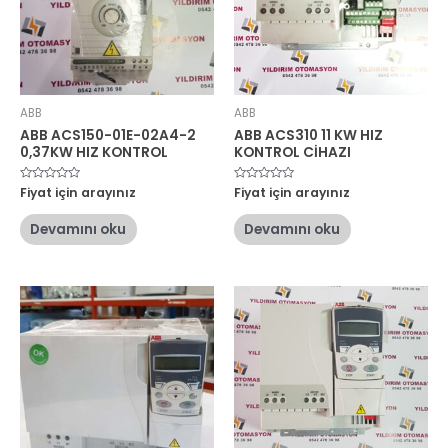
ABB
ABB
ABB ACS150-01E-02A4-2
ABB ACS310 11 KW HIZ
0,37KW HIZ KONTROL
KONTROL CİHAZI
5
Fiyat için arayınız
5
Fiyat için arayınız
üzerinden
üzerinden
0
0
oy
oy
Devamını oku
Devamını oku
aldı
aldı