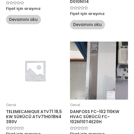
D010N114
5
Fiyat için arayınız
üzerinden
5
Fiyat için arayınız
0
üzerinden
oy
Devamını oku
0
aldı
oy
Devamını oku
aldı
Genel
Genel
TELEMECANIQUE ATV71 18,5
DANFOSS FC-102 110KW
KW SÜRÜCÜ ATV71HD18N4
HVAC SÜRÜCÜ FC-
380V
102N110T4E20H
5
Fiyat için arayınız
5
Fiyat için arayınız