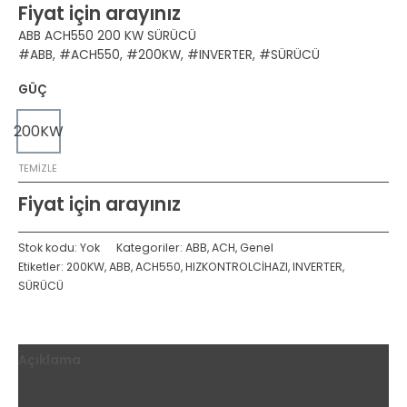
Fiyat için arayınız
ABB ACH550 200 KW SÜRÜCÜ
#ABB, #ACH550, #200KW, #INVERTER, #SÜRÜCÜ
GÜÇ
200KW
TEMIZLE
Fiyat için arayınız
Stok kodu:
Yok
Kategoriler:
ABB
,
ACH
,
Genel
Etiketler:
200KW
,
ABB
,
ACH550
,
HIZKONTROLCİHAZI
,
INVERTER
,
SÜRÜCÜ
Açıklama
Ek bilgi