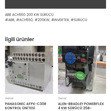
Değerlendirmeler (0)
ABB ACH550 200 KW SÜRÜCÜ
#ABB, #ACH550, #200KW, #INVERTER, #SÜRÜCÜ
İlgili ürünler
Genel
Genel
PANASONİC AFPX-C30R
ALEN-BRADLEY POWERFLEX
KONTROL ÜNİTESİ
4 KW SÜRÜCÜ 25B-