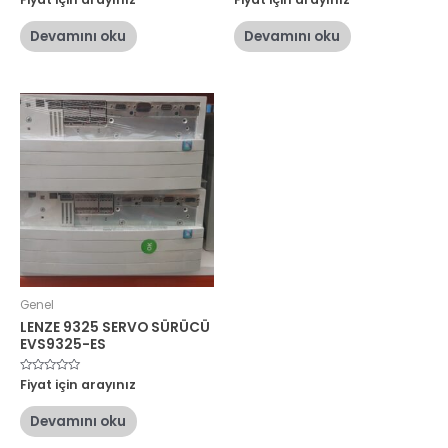
üzerinden
üzerinden
0
0
oy
oy
Devamını oku
Devamını oku
aldı
aldı
Genel
LENZE 9325 SERVO SÜRÜCÜ
EVS9325-ES
5
Fiyat için arayınız
üzerinden
0
oy
Devamını oku
aldı