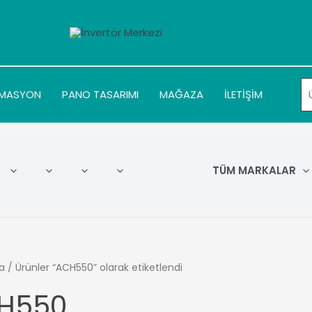
MASYON
PANO TASARIMI
MAĞAZA
İLETİŞİM
TÜM MARKALAR
a
/ Ürünler “ACH550” olarak etiketlendi
H550