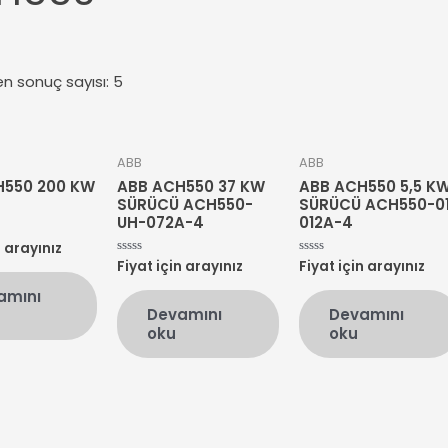
en sonuç sayısı: 5
ABB
ABB
H550 200 KW
ABB ACH550 37 KW
ABB ACH550 5,5 K
SÜRÜCÜ ACH550-
SÜRÜCÜ ACH550-0
UH-072A-4
012A-4
n arayınız
Fiyat için arayınız
Fiyat için arayınız
5
5
üzerinden
üzerinden
0
0
amını
oy
oy
Devamını
Devamını
aldı
aldı
oku
oku