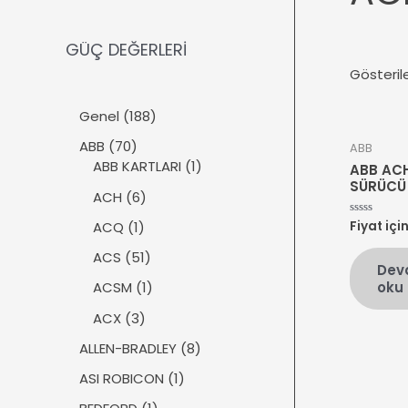
GÜÇ DEĞERLERİ
Gösteril
1
Genel
188
8
7
ABB
70
ABB
8
0
1
ABB KARTLARI
1
ABB AC
ü
ü
ü
SÜRÜCÜ
r
6
ACH
6
r
r
ü
ü
ü
ü
1
ACQ
1
Fiyat içi
5
n
r
üzerinden
n
n
ü
0
ü
5
ACS
51
oy
r
Dev
aldı
n
1
ü
1
oku
ACSM
1
ü
n
ü
r
3
ACX
3
r
ü
ü
ü
8
ALLEN-BRADLEY
8
n
r
n
ü
ü
1
ASI ROBICON
1
r
n
ü
ü
1