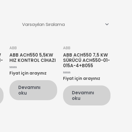
ABB
ABB
W
ABB ACH550 5,5KW
ABB ACH550 7,5 KW
1-
HIZ KONTROL CİHAZI
SÜRÜCÜ ACH550-01-
015A-4+B055
Fiyat için arayınız
5
üzerinden
Fiyat için arayınız
5
0
üzerinden
oy
0
Devamını
aldı
oy
Devamını
oku
aldı
oku