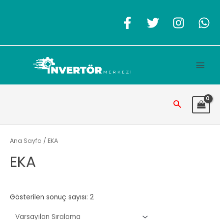
İçeriğe
atla
Main
Men
Arama
Ana Sayfa
/ EKA
EKA
Gösterilen sonuç sayısı: 2