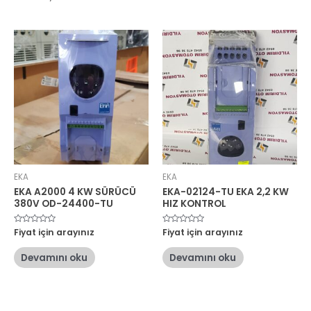
EKA
EKA
EKA A2000 4 KW SÜRÜCÜ
EKA-02124-TU EKA 2,2 KW
380V OD-24400-TU
HIZ KONTROL
5
Fiyat için arayınız
5
Fiyat için arayınız
üzerinden
üzerinden
0
0
oy
oy
Devamını oku
Devamını oku
aldı
aldı