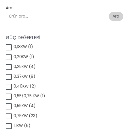
Ara
Ara
GÜÇ DEĞERLERİ
1
0,18KW
1
ü
1
0,20KW
1
r
ü
ü
4
0,25KW
4
r
n
ü
ü
9
0,37KW
9
r
n
ü
ü
2
0,40KW
2
r
n
ü
ü
1
0,55/0,75 KW
1
r
n
ü
ü
4
0,55KW
4
r
n
ü
ü
2
0,75KW
23
r
n
3
ü
6
1,1KW
6
ü
n