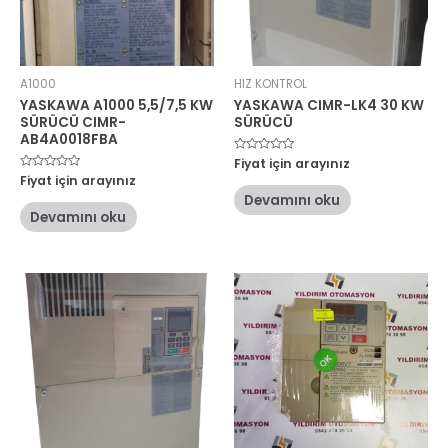
A1000
HIZ KONTROL
YASKAWA A1000 5,5/7,5 KW
YASKAWA CIMR-LK4 30 KW
SÜRÜCÜ CIMR-
SÜRÜCÜ
AB4A0018FBA
5
Fiyat için arayınız
üzerinden
5
Fiyat için arayınız
0
üzerinden
oy
Devamını oku
0
aldı
oy
Devamını oku
aldı