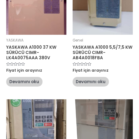
YASKAWA
Genel
YASKAWA A1000 37 KW
YASKAWA A1000 5,5/7,5 KW
SÜRÜCÜ CIMR-
SÜRÜCÜ CIMR-
LK4A0075AAA 380V
AB4A0018FBA
5
Fiyat için arayınız
5
Fiyat için arayınız
üzerinden
üzerinden
0
0
oy
oy
Devamını oku
Devamını oku
aldı
aldı