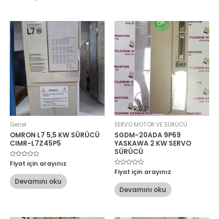
Genel
SERVO MOTOR VE SÜRÜCÜ
OMRON L7 5,5 KW SÜRÜCÜ
SGDM-20ADA 9P69
CIMR-L7Z45P5
YASKAWA 2 KW SERVO
SÜRÜCÜ
5
Fiyat için arayınız
üzerinden
5
Fiyat için arayınız
0
üzerinden
oy
Devamını oku
0
aldı
oy
Devamını oku
aldı