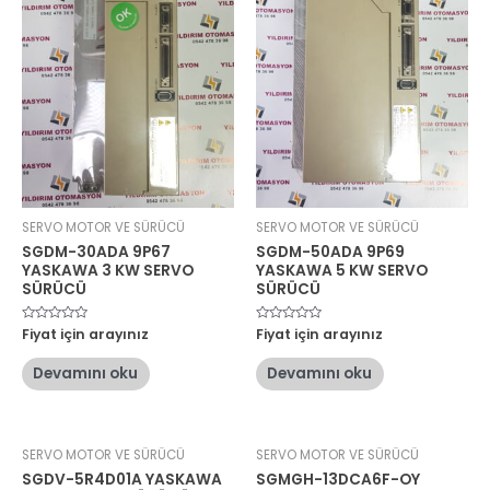
SERVO MOTOR VE SÜRÜCÜ
SERVO MOTOR VE SÜRÜCÜ
SGDM-30ADA 9P67
SGDM-50ADA 9P69
YASKAWA 3 KW SERVO
YASKAWA 5 KW SERVO
SÜRÜCÜ
SÜRÜCÜ
5
Fiyat için arayınız
5
Fiyat için arayınız
üzerinden
üzerinden
0
0
oy
oy
Devamını oku
Devamını oku
aldı
aldı
SERVO MOTOR VE SÜRÜCÜ
SERVO MOTOR VE SÜRÜCÜ
SGDV-5R4D01A YASKAWA
SGMGH-13DCA6F-OY