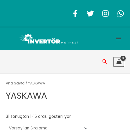
İçeriğe
atla
Main
Men
Arama
Ana Sayfa
/ YASKAWA
YASKAWA
31 sonuçtan 1-15 arası gösteriliyor