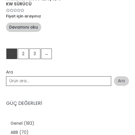
KW SÜRÜCÜ
5
Fiyat için arayınız
üzerinden
0
oy
Devamını oku
aldı
1
2
3
→
Ara
Ara
GÜÇ DEĞERLERİ
1
Genel
183
8
7
ABB
70