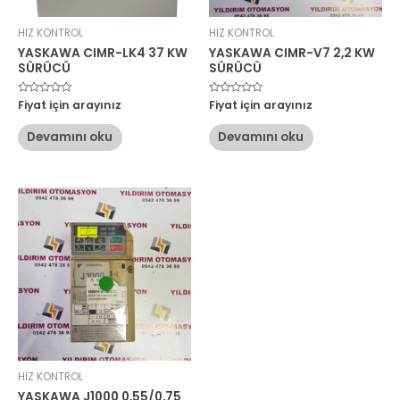
HIZ KONTROL
HIZ KONTROL
YASKAWA CIMR-LK4 37 KW
YASKAWA CIMR-V7 2,2 KW
SÜRÜCÜ
SÜRÜCÜ
5
Fiyat için arayınız
5
Fiyat için arayınız
üzerinden
üzerinden
0
0
oy
oy
Devamını oku
Devamını oku
aldı
aldı
HIZ KONTROL
YASKAWA J1000 0,55/0,75