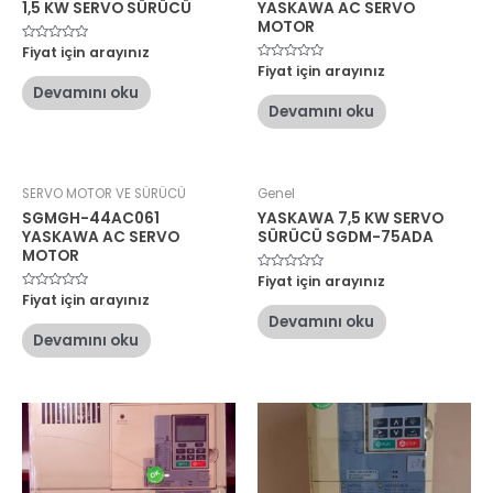
1,5 KW SERVO SÜRÜCÜ
YASKAWA AC SERVO
MOTOR
5
Fiyat için arayınız
üzerinden
5
Fiyat için arayınız
0
üzerinden
oy
Devamını oku
0
aldı
oy
Devamını oku
aldı
SERVO MOTOR VE SÜRÜCÜ
Genel
SGMGH-44AC061
YASKAWA 7,5 KW SERVO
YASKAWA AC SERVO
SÜRÜCÜ SGDM-75ADA
MOTOR
5
Fiyat için arayınız
üzerinden
5
Fiyat için arayınız
0
üzerinden
oy
Devamını oku
0
aldı
oy
Devamını oku
aldı