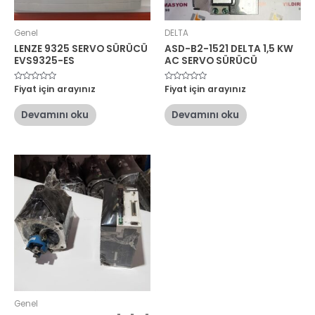
Genel
DELTA
LENZE 9325 SERVO SÜRÜCÜ
ASD-B2-1521 DELTA 1,5 KW
EVS9325-ES
AC SERVO SÜRÜCÜ
5
Fiyat için arayınız
5
Fiyat için arayınız
üzerinden
üzerinden
0
0
oy
oy
Devamını oku
Devamını oku
aldı
aldı
Genel