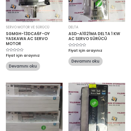
SERVO MOTOR VE SÜRÜCÜ
DELTA
SGMGH-13DCA6F-OY
ASD-A1021MA DELTA 1 KW
YASKAWA AC SERVO
AC SERVO SÜRÜCÜ
MOTOR
5
Fiyat için arayınız
üzerinden
5
Fiyat için arayınız
0
üzerinden
oy
Devamını oku
0
aldı
oy
Devamını oku
aldı