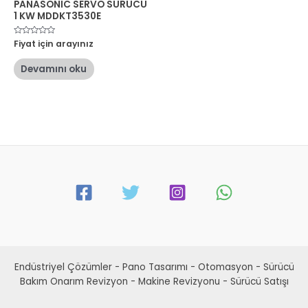
PANASONIC SERVO SÜRÜCÜ
1 KW MDDKT3530E
5
Fiyat için arayınız
üzerinden
0
oy
Devamını oku
aldı
Endüstriyel Çözümler - Pano Tasarımı - Otomasyon - Sürücü
Bakım Onarım Revizyon - Makine Revizyonu - Sürücü Satışı