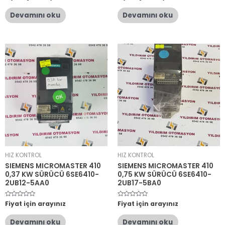
üzerinden
üzerinden
0
0
oy
oy
Devamını oku
Devamını oku
aldı
aldı
HIZ KONTROL
HIZ KONTROL
SIEMENS MICROMASTER 410
SIEMENS MICROMASTER 410
0,37 KW SÜRÜCÜ 6SE6410-
0,75 KW SÜRÜCÜ 6SE6410-
2UB12-5AA0
2UB17-5BA0
5
Fiyat için arayınız
5
Fiyat için arayınız
üzerinden
üzerinden
0
0
oy
oy
Devamını oku
Devamını oku
aldı
aldı