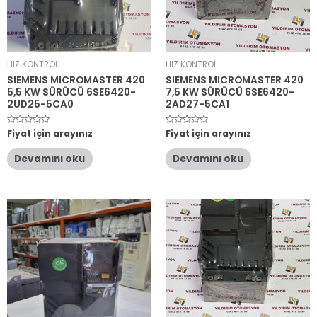
HIZ KONTROL
HIZ KONTROL
SIEMENS MICROMASTER 420
SIEMENS MICROMASTER 420
5,5 KW SÜRÜCÜ 6SE6420-
7,5 KW SÜRÜCÜ 6SE6420-
2UD25-5CA0
2AD27-5CA1
5
Fiyat için arayınız
5
Fiyat için arayınız
üzerinden
üzerinden
0
0
oy
oy
Devamını oku
Devamını oku
aldı
aldı