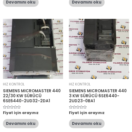
oy
oy
Devamını oku
Devamını oku
aldı
aldı
HIZ KONTROL
HIZ KONTROL
SIEMENS MICROMASTER 440
SIEMENS MICROMASTER 440
22/30 KW SÜRÜCÜ
3 KW SÜRÜCÜ 6SE6440-
6SE6440-2UD32-2DA1
2UD23-0BA1
5
Fiyat için arayınız
5
Fiyat için arayınız
üzerinden
üzerinden
0
0
oy
oy
Devamını oku
Devamını oku
aldı
aldı