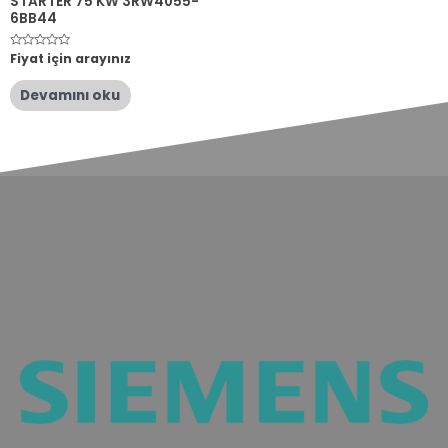
STARTER 75 KW 3RW4055-
6BB44
5
Fiyat için arayınız
üzerinden
0
oy
Devamını oku
aldı