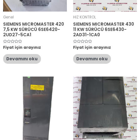
Genel
HIZ KONTROL
SIEMENS MICROMASTER 420
SIEMENS MICROMASTER 430
7,5 KW SÜRÜCÜ 6SE6420-
11 KW SÜRÜCÜ 6SE6430-
2UD27-5CA1
2AD31-1CA0
5
Fiyat için arayınız
5
Fiyat için arayınız
üzerinden
üzerinden
0
0
oy
oy
Devamını oku
Devamını oku
aldı
aldı