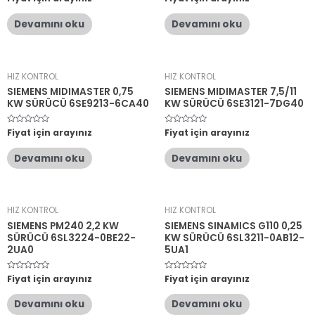
üzerinden
üzerinden
0
0
oy
oy
Devamını oku
Devamını oku
aldı
aldı
HIZ KONTROL
HIZ KONTROL
SIEMENS MIDIMASTER 0,75
SIEMENS MIDIMASTER 7,5/11
KW SÜRÜCÜ 6SE9213-6CA40
KW SÜRÜCÜ 6SE3121-7DG40
5
Fiyat için arayınız
5
Fiyat için arayınız
üzerinden
üzerinden
0
0
oy
oy
Devamını oku
Devamını oku
aldı
aldı
HIZ KONTROL
HIZ KONTROL
SIEMENS PM240 2,2 KW
SIEMENS SINAMICS G110 0,25
SÜRÜCÜ 6SL3224-0BE22-
KW SÜRÜCÜ 6SL3211-0AB12-
2UA0
5UA1
5
Fiyat için arayınız
5
Fiyat için arayınız
üzerinden
üzerinden
0
0
oy
oy
Devamını oku
Devamını oku
aldı
aldı