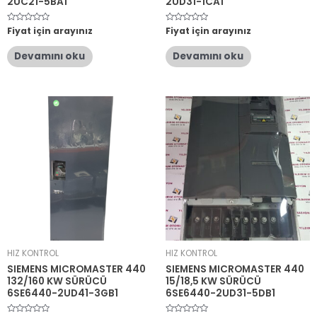
2UC21-5BA1
2UD31-1CA1
5
Fiyat için arayınız
5
Fiyat için arayınız
üzerinden
üzerinden
0
0
oy
oy
Devamını oku
Devamını oku
aldı
aldı
HIZ KONTROL
HIZ KONTROL
SIEMENS MICROMASTER 440
SIEMENS MICROMASTER 440
132/160 KW SÜRÜCÜ
15/18,5 KW SÜRÜCÜ
6SE6440-2UD41-3GB1
6SE6440-2UD31-5DB1