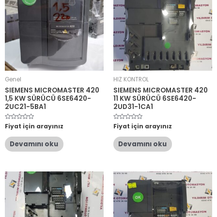
Genel
HIZ KONTROL
SIEMENS MICROMASTER 420
SIEMENS MICROMASTER 420
1,5 KW SÜRÜCÜ 6SE6420-
11 KW SÜRÜCÜ 6SE6420-
2UC21-5BA1
2UD31-1CA1
5
Fiyat için arayınız
5
Fiyat için arayınız
üzerinden
üzerinden
0
0
oy
oy
Devamını oku
Devamını oku
aldı
aldı