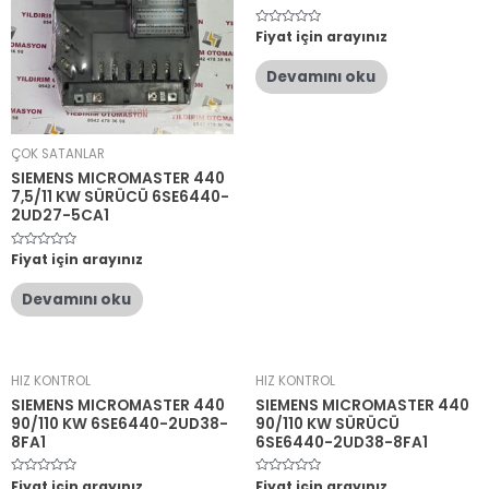
5
Fiyat için arayınız
üzerinden
0
oy
Devamını oku
aldı
ÇOK SATANLAR
SIEMENS MICROMASTER 440
7,5/11 KW SÜRÜCÜ 6SE6440-
2UD27-5CA1
5
Fiyat için arayınız
üzerinden
0
oy
Devamını oku
aldı
HIZ KONTROL
HIZ KONTROL
SIEMENS MICROMASTER 440
SIEMENS MICROMASTER 440
90/110 KW 6SE6440-2UD38-
90/110 KW SÜRÜCÜ
8FA1
6SE6440-2UD38-8FA1
5
Fiyat için arayınız
5
Fiyat için arayınız