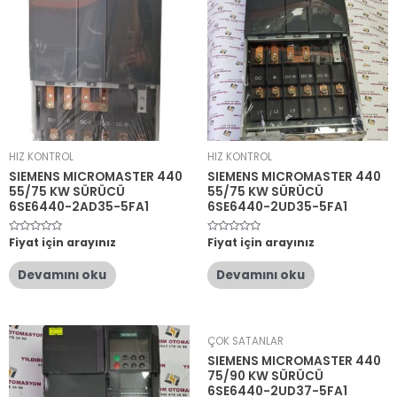
HIZ KONTROL
HIZ KONTROL
SIEMENS MICROMASTER 440
SIEMENS MICROMASTER 440
55/75 KW SÜRÜCÜ
55/75 KW SÜRÜCÜ
6SE6440-2AD35-5FA1
6SE6440-2UD35-5FA1
5
Fiyat için arayınız
5
Fiyat için arayınız
üzerinden
üzerinden
0
0
oy
oy
Devamını oku
Devamını oku
aldı
aldı
ÇOK SATANLAR
SIEMENS MICROMASTER 440
75/90 KW SÜRÜCÜ
6SE6440-2UD37-5FA1