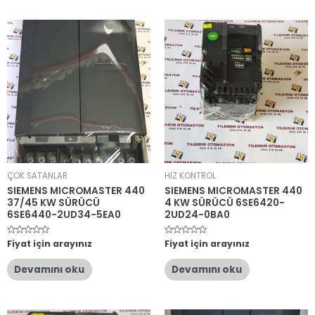
ÇOK SATANLAR
HIZ KONTROL
SIEMENS MICROMASTER 440
SIEMENS MICROMASTER 440
37/45 KW SÜRÜCÜ
4 KW SÜRÜCÜ 6SE6420-
6SE6440-2UD34-5EA0
2UD24-0BA0
5
Fiyat için arayınız
5
Fiyat için arayınız
üzerinden
üzerinden
0
0
oy
oy
Devamını oku
Devamını oku
aldı
aldı