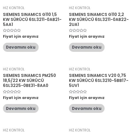
HIZ KONTROL
HIZ KONTROL
SIEMENS SINAMICS G110 1,5
SIEMENS SINAMICS G110 2,2
KW SÜRÜCÜ 6SL3211-0AB21-
KW SÜRÜCÜ 6SL3211-0AB22-
5AA1
2UA1
5
Fiyat için arayınız
5
Fiyat için arayınız
üzerinden
üzerinden
0
0
oy
oy
Devamını oku
Devamını oku
aldı
aldı
HIZ KONTROL
HIZ KONTROL
SIEMENS SINAMICS PM250
SIEMENS SINAMICS V20 0,75
18,5/22 KW SÜRÜCÜ
KW SÜRÜCÜ 6SL3210-5BB17-
6SL3225-0BE31-8AA0
5UV1
5
Fiyat için arayınız
5
Fiyat için arayınız
üzerinden
üzerinden
0
0
oy
oy
Devamını oku
Devamını oku
aldı
aldı
HIZ KONTROL
HIZ KONTROL