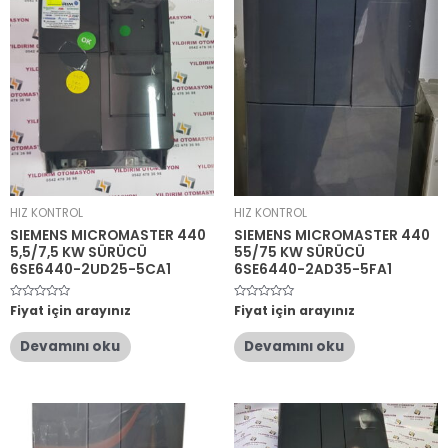
HIZ KONTROL
HIZ KONTROL
SIEMENS MICROMASTER 440
SIEMENS MICROMASTER 440
5,5/7,5 KW SÜRÜCÜ
55/75 KW SÜRÜCÜ
6SE6440-2UD25-5CA1
6SE6440-2AD35-5FA1
5
Fiyat için arayınız
5
Fiyat için arayınız
üzerinden
üzerinden
0
0
oy
oy
Devamını oku
Devamını oku
aldı
aldı