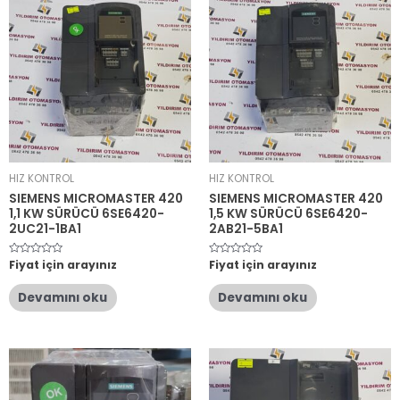
HIZ KONTROL
HIZ KONTROL
SIEMENS MICROMASTER 420
SIEMENS MICROMASTER 420
1,1 KW SÜRÜCÜ 6SE6420-
1,5 KW SÜRÜCÜ 6SE6420-
2UC21-1BA1
2AB21-5BA1
5
Fiyat için arayınız
5
Fiyat için arayınız
üzerinden
üzerinden
0
0
oy
oy
Devamını oku
Devamını oku
aldı
aldı