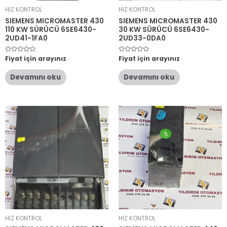
HIZ KONTROL
HIZ KONTROL
SIEMENS MICROMASTER 430
SIEMENS MICROMASTER 430
110 KW SÜRÜCÜ 6SE6430-
30 KW SÜRÜCÜ 6SE6430-
2UD41-1FA0
2UD33-0DA0
5
Fiyat için arayınız
5
Fiyat için arayınız
üzerinden
üzerinden
0
0
oy
oy
Devamını oku
Devamını oku
aldı
aldı
HIZ KONTROL
HIZ KONTROL