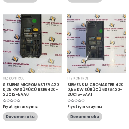
HIZ KONTROL
HIZ KONTROL
SIEMENS MICROMASTER 420
SIEMENS MICROMASTER 420
0,25 KW SÜRÜCÜ 6SE6420-
0,55 KW SÜRÜCÜ 6SE6420-
2UC12-5AA0
2UC15-5AA1
5
Fiyat için arayınız
5
Fiyat için arayınız
üzerinden
üzerinden
0
0
oy
oy
Devamını oku
Devamını oku
aldı
aldı