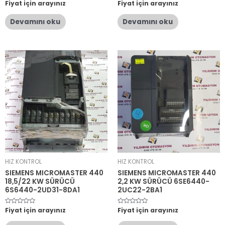
5
Fiyat için arayınız
5
Fiyat için arayınız
üzerinden
üzerinden
0
0
oy
oy
Devamını oku
Devamını oku
aldı
aldı
HIZ KONTROL
HIZ KONTROL
SIEMENS MICROMASTER 440
SIEMENS MICROMASTER 440
18,5/22 KW SÜRÜCÜ
2,2 KW SÜRÜCÜ 6SE6440-
6S6440-2UD31-8DA1
2UC22-2BA1
5
Fiyat için arayınız
5
Fiyat için arayınız
üzerinden
üzerinden
0
0