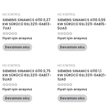
HIZ KONTROL
HIZ KONTROL
SIEMENS SINAMICS G110 0,37
SIEMENS SINAMICS G110 0,55
KW SÜRÜCÜ 6SL3211-0AB13-
KW SÜRÜCÜ 6SL3211-0AB15-
7UA1
5UA0
5
Fiyat için arayınız
5
Fiyat için arayınız
üzerinden
üzerinden
0
0
oy
oy
Devamını oku
Devamını oku
aldı
aldı
HIZ KONTROL
HIZ KONTROL
SIEMENS SINAMICS G110 0,75
SIEMENS SINAMICS G110 1,1
KW SÜRÜCÜ 6SL3211-0AB17-
KW SÜRÜCÜ 6SL3211-0AB21-
5UA0
1UA0
5
Fiyat için arayınız
5
Fiyat için arayınız
üzerinden
üzerinden
0
0
oy
oy
Devamını oku
Devamını oku
aldı
aldı