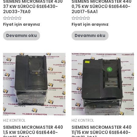
SIEMENS MICROMASTER 430
SIEMENS MICROMASTER 440
37 KW SÜRÜCÜ 6SE6430-
0,75 KW SÜRÜCÜ 6SE6440-
2UD33-7EA0
2UD17-5AA1
5
Fiyat için arayınız
5
Fiyat için arayınız
üzerinden
üzerinden
0
0
oy
oy
Devamını oku
Devamını oku
aldı
aldı
HIZ KONTROL
HIZ KONTROL
SIEMENS MICROMASTER 440
SIEMENS MICROMASTER 440
1,5 KW SÜRÜCÜ 6SE6440-
11/15 KW SÜRÜCÜ 6SE6440-