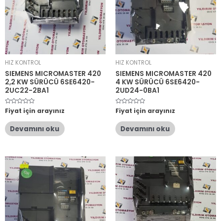
HIZ KONTROL
HIZ KONTROL
SIEMENS MICROMASTER 420
SIEMENS MICROMASTER 420
2,2 KW SÜRÜCÜ 6SE6420-
4 KW SÜRÜCÜ 6SE6420-
2UC22-2BA1
2UD24-0BA1
5
Fiyat için arayınız
5
Fiyat için arayınız
üzerinden
üzerinden
0
0
oy
oy
Devamını oku
Devamını oku
aldı
aldı