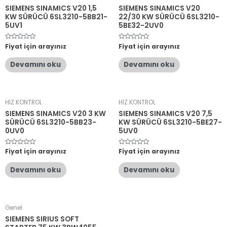
SIEMENS SINAMICS V20 1,5
SIEMENS SINAMICS V20
KW SÜRÜCÜ 6SL3210-5BB21-
22/30 KW SÜRÜCÜ 6SL3210-
5UV1
5BE32-2UV0
5
Fiyat için arayınız
5
Fiyat için arayınız
üzerinden
üzerinden
0
0
oy
oy
Devamını oku
Devamını oku
aldı
aldı
HIZ KONTROL
HIZ KONTROL
SIEMENS SINAMICS V20 3 KW
SIEMENS SINAMICS V20 7,5
SÜRÜCÜ 6SL3210-5BB23-
KW SÜRÜCÜ 6SL3210-5BE27-
0UV0
5UV0
5
Fiyat için arayınız
5
Fiyat için arayınız
üzerinden
üzerinden
0
0
oy
oy
Devamını oku
Devamını oku
aldı
aldı
Genel
SIEMENS SIRIUS SOFT