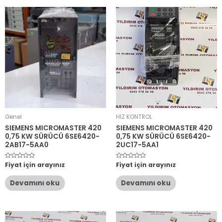
Genel
HIZ KONTROL
SIEMENS MICROMASTER 420
SIEMENS MICROMASTER 420
0,75 KW SÜRÜCÜ 6SE6420-
0,75 KW SÜRÜCÜ 6SE6420-
2AB17-5AA0
2UC17-5AA1
5
Fiyat için arayınız
5
Fiyat için arayınız
üzerinden
üzerinden
0
0
oy
oy
Devamını oku
Devamını oku
aldı
aldı