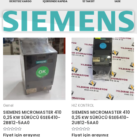
Genel
HIZ KONTROL
SIEMENS MICROMASTER 410
SIEMENS MICROMASTER 410
0,25 KW SÜRÜCÜ 6SE6410-
0,25 KW SÜRÜCÜ 6SE6410-
2BB12-5AA0
2UB12-5AA0
5
Fiyat için arayınız
5
Fiyat için arayınız