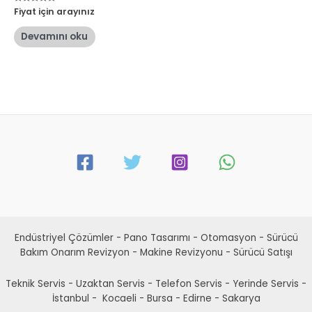
5
Fiyat için arayınız
üzerinden
0
oy
Devamını oku
aldı
Endüstriyel Çözümler - Pano Tasarımı - Otomasyon - Sürücü
Bakım Onarım Revizyon - Makine Revizyonu - Sürücü Satışı
Teknik Servis - Uzaktan Servis - Telefon Servis - Yerinde Servis -
İstanbul - Kocaeli - Bursa - Edirne - Sakarya