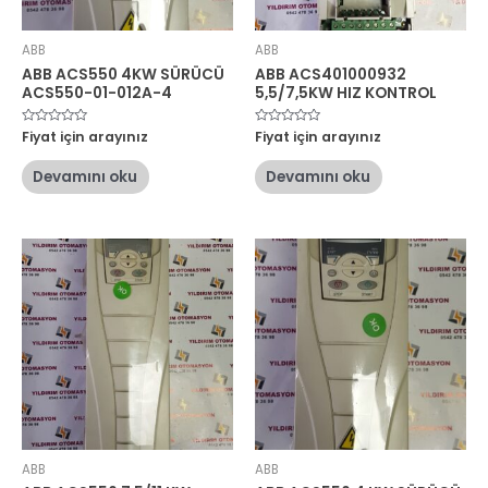
ABB
ABB
ABB ACS550 4KW SÜRÜCÜ
ABB ACS401000932
ACS550-01-012A-4
5,5/7,5KW HIZ KONTROL
5
Fiyat için arayınız
5
Fiyat için arayınız
üzerinden
üzerinden
0
0
oy
oy
Devamını oku
Devamını oku
aldı
aldı
ABB
ABB