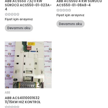
ABB ACS550 7,5/11 KW
ABB ACS550 4 KW SÜRÜCÜ
SÜRÜCÜ ACS550-01-023A-
ACS550-01-08A8-4
4
5
Fiyat için arayınız
üzerinden
5
Fiyat için arayınız
0
üzerinden
oy
Devamını oku
0
aldı
oy
Devamını oku
aldı
ABB
ABB ACS4010001632
11/15KW HIZ KONTROL