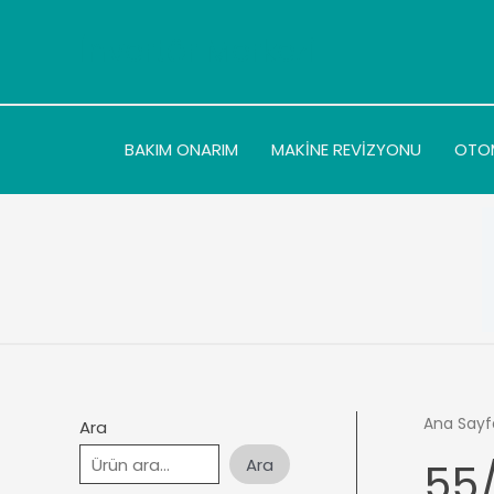
İçeriğe
atla
İnvertör Merkezi
BAKIM ONARIM
MAKİNE REVİZYONU
OTO
Ana Sayf
Ara
Ara
55