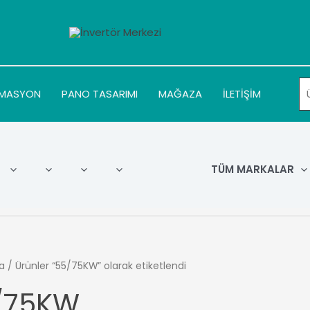
MASYON
PANO TASARIMI
MAĞAZA
İLETİŞİM
TÜM MARKALAR
a
/ Ürünler “55/75KW” olarak etiketlendi
/75KW