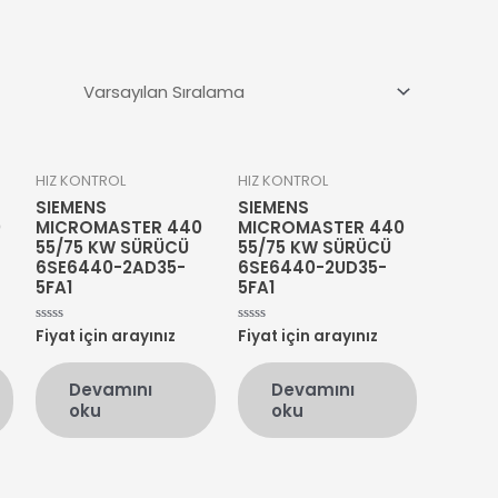
HIZ KONTROL
HIZ KONTROL
SIEMENS
SIEMENS
0
MICROMASTER 440
MICROMASTER 440
55/75 KW SÜRÜCÜ
55/75 KW SÜRÜCÜ
6SE6440-2AD35-
6SE6440-2UD35-
5FA1
5FA1
Fiyat için arayınız
Fiyat için arayınız
5
5
üzerinden
üzerinden
0
0
oy
oy
Devamını
Devamını
aldı
aldı
oku
oku