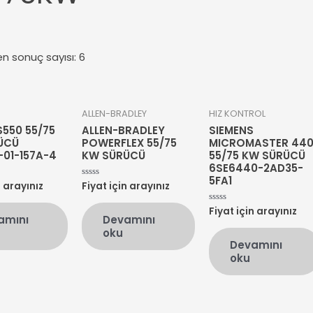
en sonuç sayısı: 6
ALLEN-BRADLEY
HIZ KONTROL
550 55/75
ALLEN-BRADLEY
SIEMENS
ÜCÜ
POWERFLEX 55/75
MICROMASTER 44
01-157A-4
KW SÜRÜCÜ
55/75 KW SÜRÜCÜ
6SE6440-2AD35-
5FA1
n arayınız
Fiyat için arayınız
5
üzerinden
0
Fiyat için arayınız
oy
5
amını
Devamını
aldı
üzerinden
0
oku
oy
Devamını
aldı
oku