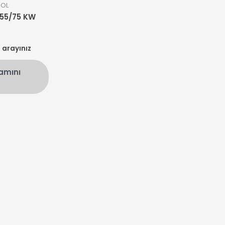
ROL
55/75 KW
n arayınız
amını