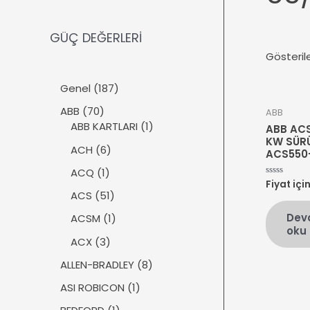
GÜÇ DEĞERLERİ
Gösteril
1
Genel
187
8
7
ABB
70
ABB
7
0
1
ABB KARTLARI
1
ABB ACS
ü
ü
ü
KW SÜR
r
6
ACH
6
ACS550-
r
r
ü
ü
ü
ü
1
ACQ
1
n
r
Fiyat içi
5
n
n
ü
üzerinden
ü
5
ACS
51
0
r
n
1
oy
Dev
ü
1
ACSM
1
aldı
ü
oku
n
ü
r
3
ACX
3
r
ü
ü
ü
8
ALLEN-BRADLEY
8
n
r
n
ü
ü
1
ASI ROBICON
1
r
n
ü
ü
1