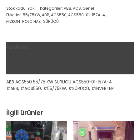
Stok kodu:
Yok
Kategoriler:
ABB
,
ACS
,
Genel
Etiketler:
55/75KW
,
ABB
,
ACS550
,
ACS550-01-157A-4
,
HIZKONTROLCİHAZI
,
SÜRÜCÜ
Açıklama
Ek bilgi
Değerlendirmeler (0)
ABB ACS550 55/75 KW SÜRÜCÜ ACS550-01-157A-4
#ABB, #ACS550, #55/75KW, #SÜRÜCÜ, #INVERTER
İlgili ürünler