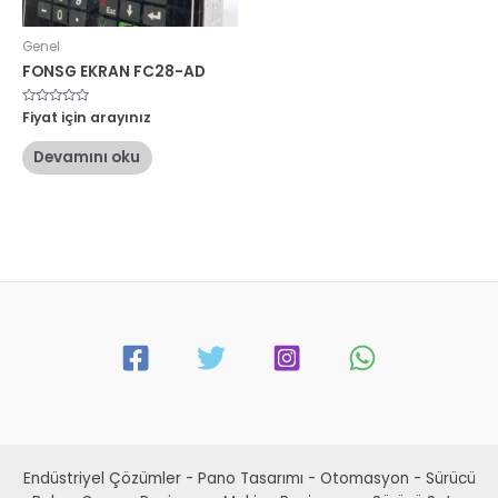
Genel
FONSG EKRAN FC28-AD
5
Fiyat için arayınız
üzerinden
0
oy
Devamını oku
aldı
Endüstriyel Çözümler - Pano Tasarımı - Otomasyon - Sürücü