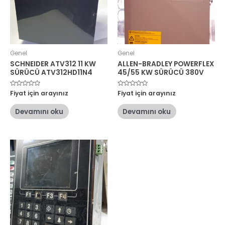
Genel
Genel
SCHNEIDER ATV312 11 KW
ALLEN-BRADLEY POWERFLEX
SÜRÜCÜ ATV312HD11N4
45/55 KW SÜRÜCÜ 380V
5
Fiyat için arayınız
5
Fiyat için arayınız
üzerinden
üzerinden
0
0
oy
oy
Devamını oku
Devamını oku
aldı
aldı