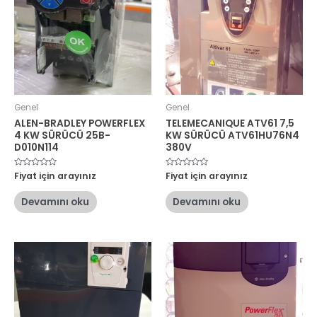
Genel
Genel
ALEN-BRADLEY POWERFLEX
TELEMECANIQUE ATV61 7,5
4 KW SÜRÜCÜ 25B-
KW SÜRÜCÜ ATV61HU76N4
D010N114
380V
5
Fiyat için arayınız
5
Fiyat için arayınız
üzerinden
üzerinden
0
0
oy
oy
Devamını oku
Devamını oku
aldı
aldı