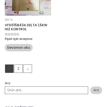
DELTA
VFD015B43A DELTA 1,5KW
HIZ KONTROL
5
Fiyat için arayınız
üzerinden
0
oy
Devamını oku
aldı
1
2
→
Ara
Ara