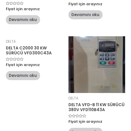
5
Fiyat için arayınız
üzerinden
5
Fiyat için arayınız
0
üzerinden
oy
Devamını oku
0
aldı
oy
Devamını oku
aldı
DELTA
DELTA C2000 30 KW
SÜRÜCÜ VFD300C43A
5
Fiyat için arayınız
üzerinden
0
oy
Devamını oku
aldı
DELTA
DELTA VFD-B 11 KW SÜRÜCÜ
380V VFD110B43A
5
Fiyat için arayınız
üzerinden
0
oy