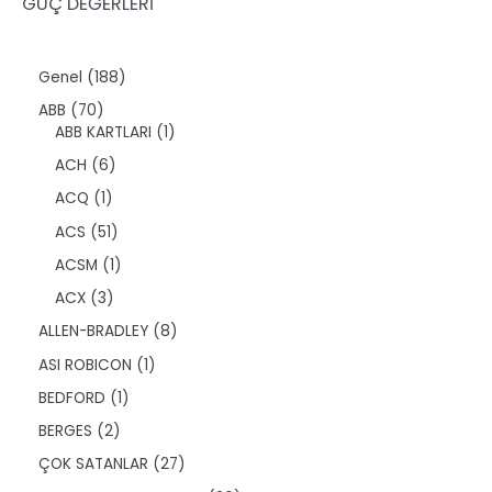
GÜÇ DEĞERLERİ
1
Genel
188
8
7
ABB
70
8
0
1
ABB KARTLARI
1
ü
ü
ü
r
6
ACH
6
r
r
ü
ü
ü
ü
1
ACQ
1
n
r
n
n
ü
ü
5
ACS
51
r
n
1
ü
1
ACSM
1
ü
n
ü
r
3
ACX
3
r
ü
ü
ü
8
ALLEN-BRADLEY
8
n
r
n
ü
ü
1
ASI ROBICON
1
r
n
ü
ü
1
BEDFORD
1
r
n
ü
ü
2
BERGES
2
r
n
ü
ü
2
ÇOK SATANLAR
27
r
n
7