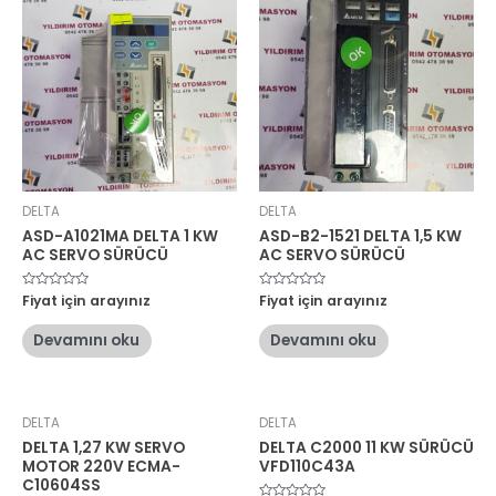
DELTA
DELTA
ASD-A1021MA DELTA 1 KW
ASD-B2-1521 DELTA 1,5 KW
AC SERVO SÜRÜCÜ
AC SERVO SÜRÜCÜ
5
Fiyat için arayınız
5
Fiyat için arayınız
üzerinden
üzerinden
0
0
oy
oy
Devamını oku
Devamını oku
aldı
aldı
DELTA
DELTA
DELTA 1,27 KW SERVO
DELTA C2000 11 KW SÜRÜCÜ
MOTOR 220V ECMA-
VFD110C43A
C10604SS