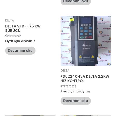
Devamını oku
aldı
DELTA
DELTA VFD-F 75 KW
SÜRÜCÜ
5
Fiyat için arayınız
üzerinden
0
oy
Devamını oku
aldı
DELTA
FD0224C43A DELTA 2,2KW
HIZ KONTROL
5
Fiyat için arayınız
üzerinden
0
oy
Devamını oku
aldı