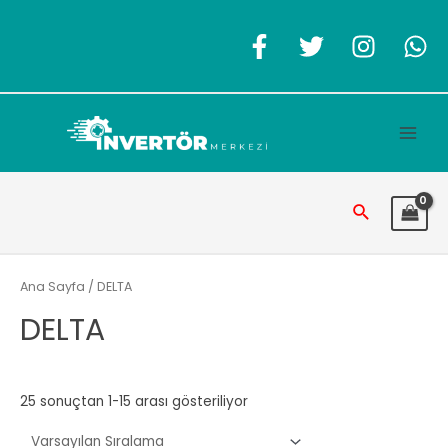
İçeriğe
atla
Main
Men
Arama
Ana Sayfa
/ DELTA
DELTA
25 sonuçtan 1-15 arası gösteriliyor