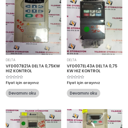
DELTA
DELTA
VFD007B21A DELTA 0,75KW
VFD007EL43A DELTA 0,75
HIZ KONTROL
KW HIZ KONTROL
5
Fiyat için arayınız
5
Fiyat için arayınız
üzerinden
üzerinden
0
0
oy
oy
Devamını oku
Devamını oku
aldı
aldı