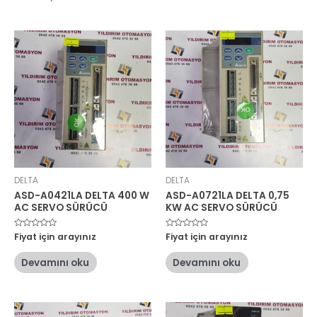
DELTA
DELTA
ASD-A0421LA DELTA 400 W
ASD-A0721LA DELTA 0,75
AC SERVO SÜRÜCÜ
KW AC SERVO SÜRÜCÜ
5
Fiyat için arayınız
5
Fiyat için arayınız
üzerinden
üzerinden
0
0
oy
oy
Devamını oku
Devamını oku
aldı
aldı