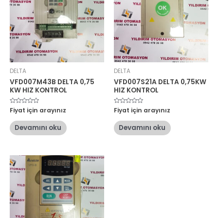
DELTA
DELTA
VFD007M43B DELTA 0,75
VFD007S21A DELTA 0,75KW
KW HIZ KONTROL
HIZ KONTROL
5
Fiyat için arayınız
5
Fiyat için arayınız
üzerinden
üzerinden
0
0
oy
oy
Devamını oku
Devamını oku
aldı
aldı