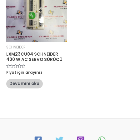
SCHNEIDER
LXM23CU04 SCHNEIDER
400 W AC SERVO SÜRÜCÜ
5
Fiyat için arayınız
üzerinden
0
oy
Devamını oku
aldı