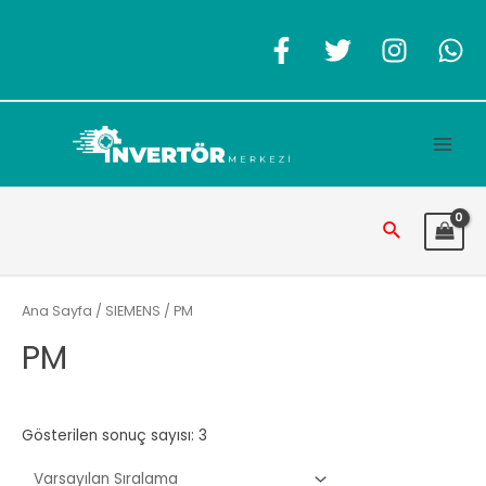
İçeriğe
atla
Main
Men
Arama
Ana Sayfa
/
SIEMENS
/ PM
PM
Gösterilen sonuç sayısı: 3