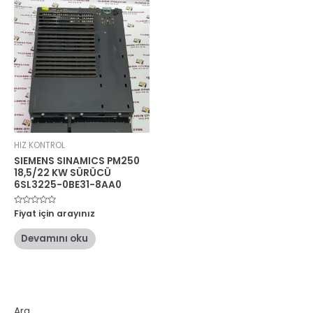
HIZ KONTROL
SIEMENS SINAMICS PM250
18,5/22 KW SÜRÜCÜ
6SL3225-0BE31-8AA0
5
Fiyat için arayınız
üzerinden
0
oy
Devamını oku
aldı
Ara