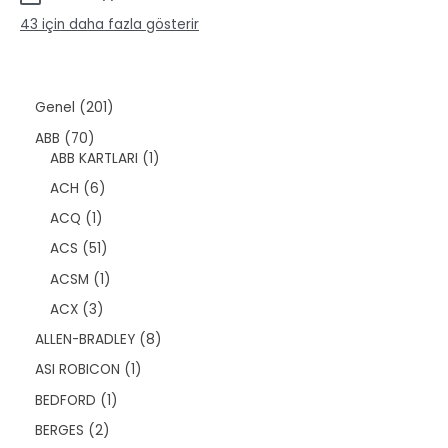
ü
ü
ü
n
43 için daha fazla gösterir
r
n
ü
n
2
Genel
201
0
7
ABB
70
1
0
1
ABB KARTLARI
1
ü
ü
ü
r
6
ACH
6
r
r
ü
ü
ü
ü
1
ACQ
1
n
r
n
n
ü
ü
5
ACS
51
r
n
1
ü
1
ACSM
1
ü
n
ü
r
3
ACX
3
r
ü
ü
ü
8
ALLEN-BRADLEY
8
n
r
n
ü
ü
1
ASI ROBICON
1
r
n
ü
ü
1
BEDFORD
1
r
n
ü
ü
2
BERGES
2
r