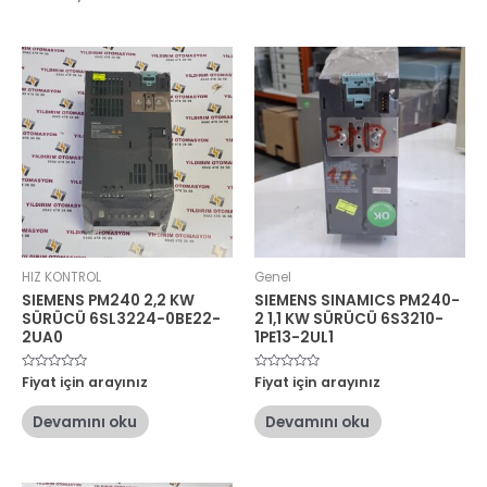
HIZ KONTROL
Genel
SIEMENS PM240 2,2 KW
SIEMENS SINAMICS PM240-
SÜRÜCÜ 6SL3224-0BE22-
2 1,1 KW SÜRÜCÜ 6S3210-
2UA0
1PE13-2UL1
5
Fiyat için arayınız
5
Fiyat için arayınız
üzerinden
üzerinden
0
0
oy
oy
Devamını oku
Devamını oku
aldı
aldı