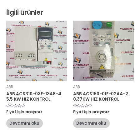
İlgili ürünler
ABB
ABB
ABB ACS310-03E-13A8-4
ABB ACS150-01E-02A4-2
5,5 KW HIZ KONTROL
0,37KW HIZ KONTROL
5
Fiyat için arayınız
5
Fiyat için arayınız
üzerinden
üzerinden
0
0
oy
oy
Devamını oku
Devamını oku
aldı
aldı