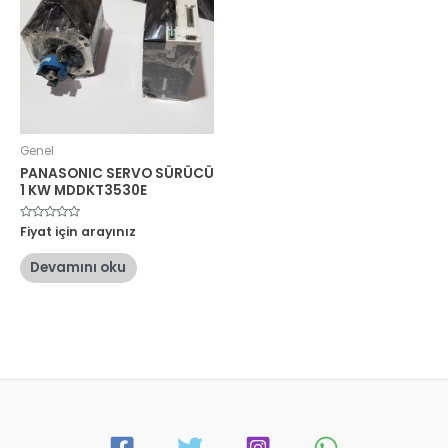
Genel
PANASONIC SERVO SÜRÜCÜ
1 KW MDDKT3530E
5
Fiyat için arayınız
üzerinden
0
oy
Devamını oku
aldı