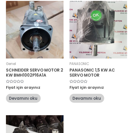
Genel
PANASONIC
SCHNEIDER SERVO MOTOR 2
PANASONIC 1,5 KW AC
KW BMH1002P16A1A
SERVO MOTOR
5
Fiyat için arayınız
5
Fiyat için arayınız
üzerinden
üzerinden
0
0
oy
oy
Devamını oku
Devamını oku
aldı
aldı