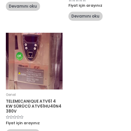
0
oy
5
Fiyat için arayınız
Devamını oku
aldı
üzerinden
0
oy
Devamını oku
aldı
Genel
TELEMECANIQUE ATV61 4
KW SÜRÜCÜ ATV61HU40N4
380V
5
Fiyat için arayınız
üzerinden
0