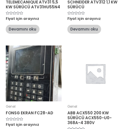
TELEMECANIQUE ATV31 5,5
SCHNEIDER ATV312 1,1 KW
KW SÜRÜCÜ ATV31HU55N4
SÜRÜCÜ
5
Fiyat için arayınız
5
Fiyat için arayınız
üzerinden
üzerinden
0
0
oy
oy
Devamını oku
Devamını oku
aldı
aldı
Genel
Genel
FONSG EKRAN FC28-AD
ABB ACX550 200 KW
SÜRÜCÜ ACX550-U0-
368A-4 380V
5
Fiyat için arayınız
üzerinden