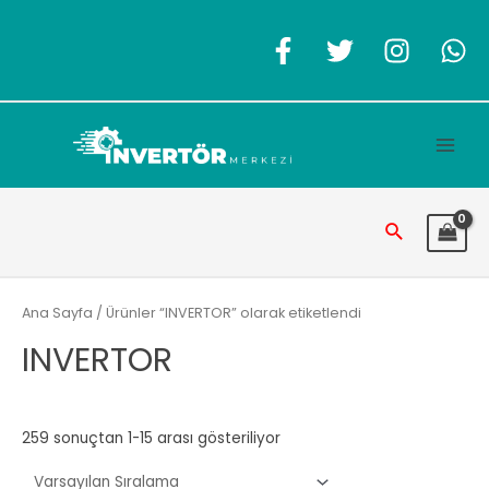
İçeriğe
atla
Main
Men
Arama
Ana Sayfa
/ Ürünler “INVERTOR” olarak etiketlendi
INVERTOR
259 sonuçtan 1-15 arası gösteriliyor