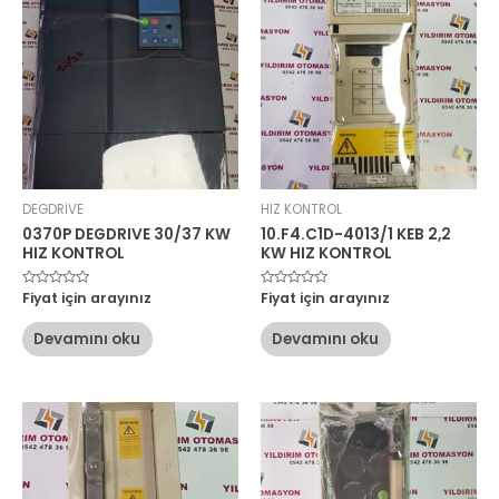
DEGDRİVE
HIZ KONTROL
0370P DEGDRIVE 30/37 KW
10.F4.C1D-4013/1 KEB 2,2
HIZ KONTROL
KW HIZ KONTROL
5
Fiyat için arayınız
5
Fiyat için arayınız
üzerinden
üzerinden
0
0
oy
oy
Devamını oku
Devamını oku
aldı
aldı