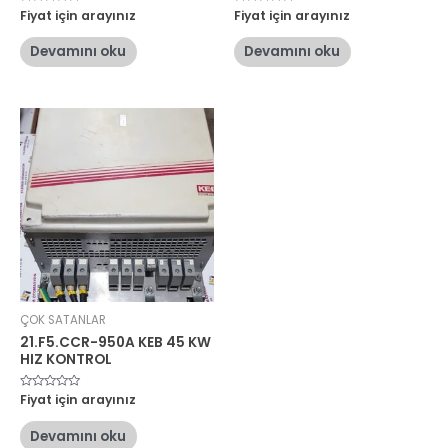
5
Fiyat için arayınız
5
Fiyat için arayınız
üzerinden
üzerinden
0
0
oy
oy
Devamını oku
Devamını oku
aldı
aldı
ÇOK SATANLAR
21.F5.CCR-950A KEB 45 KW
HIZ KONTROL
5
Fiyat için arayınız
üzerinden
0
oy
Devamını oku
aldı