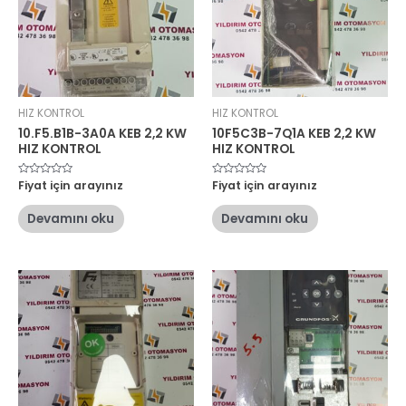
HIZ KONTROL
HIZ KONTROL
10.F5.B1B-3A0A KEB 2,2 KW
10F5C3B-7Q1A KEB 2,2 KW
HIZ KONTROL
HIZ KONTROL
5
Fiyat için arayınız
5
Fiyat için arayınız
üzerinden
üzerinden
0
0
oy
oy
Devamını oku
Devamını oku
aldı
aldı