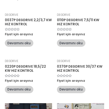
DEGDRİVE
DEGDRİVE
0037P DEGDRIVE 2,2/3,7 KW
0110P DEGDRIVE 7,5/11 KW
HIZ KONTROL
HIZ KONTROL
5
Fiyat için arayınız
5
Fiyat için arayınız
üzerinden
üzerinden
0
0
oy
oy
Devamını oku
Devamını oku
aldı
aldı
DEGDRİVE
DEGDRİVE
0220P DEGDRIVE 18,5/22
0370P DEGDRIVE 30/37 KW
KW HIZ KONTROL
HIZ KONTROL
5
Fiyat için arayınız
5
Fiyat için arayınız
üzerinden
üzerinden
0
0
oy
oy
Devamını oku
Devamını oku
aldı
aldı