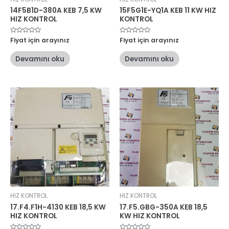
14F5B1D-380A KEB 7,5 KW
15F5G1E-YQ1A KEB 11 KW HIZ
HIZ KONTROL
KONTROL
5
Fiyat için arayınız
5
Fiyat için arayınız
üzerinden
üzerinden
0
0
oy
oy
Devamını oku
Devamını oku
aldı
aldı
HIZ KONTROL
HIZ KONTROL
17.F4.F1H-4130 KEB 18,5 KW
17.F5.GBG-350A KEB 18,5
HIZ KONTROL
KW HIZ KONTROL