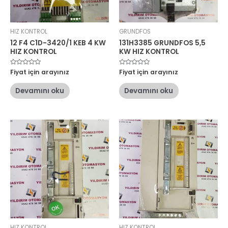
HIZ KONTROL
GRUNDFOS
12 F4 C1D-3420/1 KEB 4 KW
131H3385 GRUNDFOS 5,5
HIZ KONTROL
KW HIZ KONTROL
5
Fiyat için arayınız
5
Fiyat için arayınız
üzerinden
üzerinden
0
0
oy
oy
Devamını oku
Devamını oku
aldı
aldı
HIZ KONTROL
HIZ KONTROL