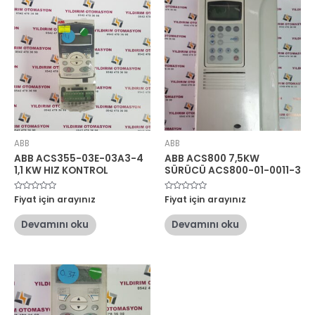
ABB
ABB
ABB ACS355-03E-03A3-4
ABB ACS800 7,5KW
1,1 KW HIZ KONTROL
SÜRÜCÜ ACS800-01-0011-3
5
Fiyat için arayınız
5
Fiyat için arayınız
üzerinden
üzerinden
0
0
oy
oy
Devamını oku
Devamını oku
aldı
aldı