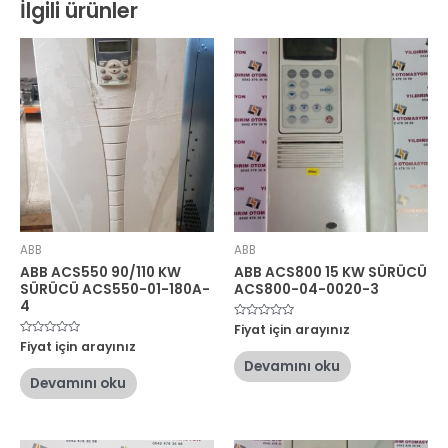
İlgili ürünler
ABB
ABB
ABB ACS550 90/110 KW
ABB ACS800 15 KW SÜRÜCÜ
SÜRÜCÜ ACS550-01-180A-
ACS800-04-0020-3
4
5
Fiyat için arayınız
üzerinden
5
Fiyat için arayınız
0
üzerinden
oy
Devamını oku
0
aldı
oy
Devamını oku
aldı