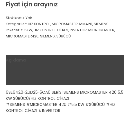
Fiyat için arayınız
Stok kodu:
Yok
Kategoriler:
HIZ KONTROL
,
MICROMASTER
,
MM420
,
SIEMENS
Etiketler:
5.5KW
,
HIZ KONTROL CİHAZI
,
INVERTOR
,
MICROMASTER
,
MICROMASTER420
,
SIEMENS
,
SÜRÜCÜ
Açıklama
Ek bilgi
Değerlendirmeler (0)
6SE6420-2UD25-5CA0 SERİSİ SIEMENS MICROMASTER 420 5,5
KW SÜRÜCÜ/HIZ KONTROL CİHAZI
#SIEMENS #MICROMASTER 420 #5,5 KW #SÜRÜCÜ #HIZ
KONTROL CİHAZI #INVERTOR