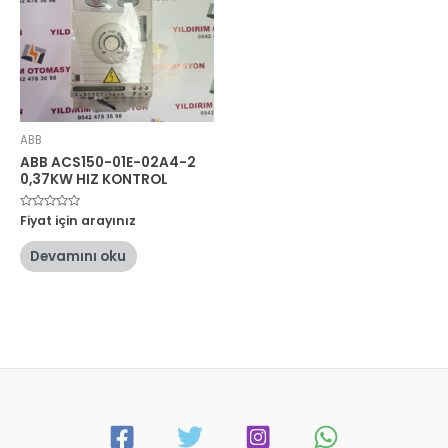
ABB
ABB ACS150-01E-02A4-2
0,37KW HIZ KONTROL
5
Fiyat için arayınız
üzerinden
0
oy
Devamını oku
aldı