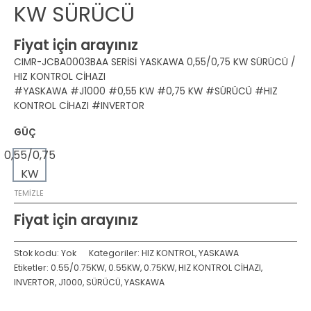
KW SÜRÜCÜ
Fiyat için arayınız
CIMR-JCBA0003BAA SERİSİ YASKAWA 0,55/0,75 KW SÜRÜCÜ /
HIZ KONTROL CİHAZI
#YASKAWA #J1000 #0,55 KW #0,75 KW #SÜRÜCÜ #HIZ
KONTROL CİHAZI #INVERTOR
GÜÇ
0,55/0,75
KW
TEMIZLE
Fiyat için arayınız
Stok kodu:
Yok
Kategoriler:
HIZ KONTROL
,
YASKAWA
Etiketler:
0.55/0.75KW
,
0.55KW
,
0.75KW
,
HIZ KONTROL CİHAZI
,
INVERTOR
,
J1000
,
SÜRÜCÜ
,
YASKAWA