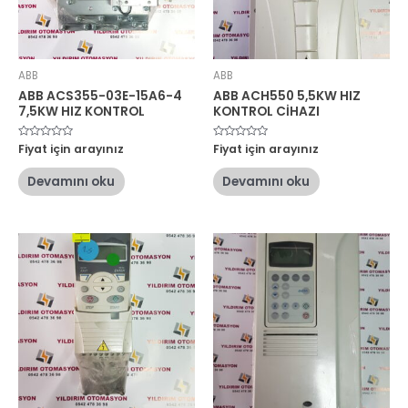
ABB
ABB
ABB ACS355-03E-15A6-4
ABB ACH550 5,5KW HIZ
7,5KW HIZ KONTROL
KONTROL CİHAZI
5
Fiyat için arayınız
5
Fiyat için arayınız
üzerinden
üzerinden
0
0
oy
oy
Devamını oku
Devamını oku
aldı
aldı