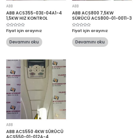
ABB
ABB
ABB ACS355-03E-04A1-4
ABB ACS800 7,5KW
1,5KW HIZ KONTROL
SÜRÜCÜ ACS800-01-0011-3
5
Fiyat için arayınız
5
Fiyat için arayınız
üzerinden
üzerinden
0
0
oy
oy
Devamını oku
Devamını oku
aldı
aldı
ABB
ABB ACS550 4KW SÜRÜCÜ
ACS550-01-012A-4