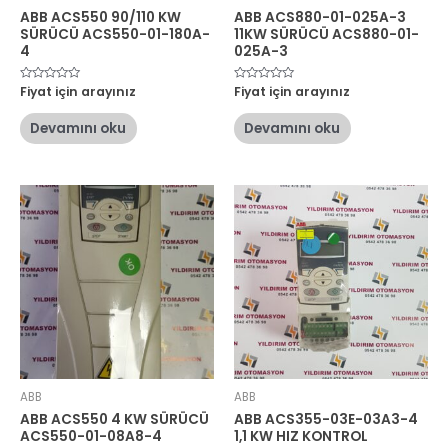
ABB ACS550 90/110 KW
ABB ACS880-01-025A-3
SÜRÜCÜ ACS550-01-180A-
11KW SÜRÜCÜ ACS880-01-
4
025A-3
5
Fiyat için arayınız
5
Fiyat için arayınız
üzerinden
üzerinden
0
0
oy
oy
Devamını oku
Devamını oku
aldı
aldı
ABB
ABB
ABB ACS550 4 KW SÜRÜCÜ
ABB ACS355-03E-03A3-4
ACS550-01-08A8-4
1,1 KW HIZ KONTROL