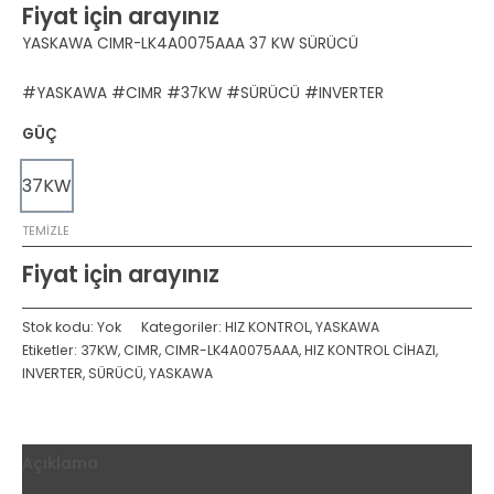
Fiyat için arayınız
YASKAWA CIMR-LK4A0075AAA 37 KW SÜRÜCÜ
#YASKAWA #CIMR #37KW #SÜRÜCÜ #INVERTER
GÜÇ
37KW
TEMIZLE
Fiyat için arayınız
Stok kodu:
Yok
Kategoriler:
HIZ KONTROL
,
YASKAWA
Etiketler:
37KW
,
CIMR
,
CIMR-LK4A0075AAA
,
HIZ KONTROL CİHAZI
,
INVERTER
,
SÜRÜCÜ
,
YASKAWA
Açıklama