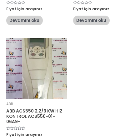
5
Fiyat için arayınız
5
Fiyat için arayınız
üzerinden
üzerinden
0
0
oy
oy
Devamını oku
Devamını oku
aldı
aldı
ABB
ABB ACS550 2,2/3 KW HIZ
KONTROL ACS550-01-
06A9-
5
Fiyat için arayınız
üzerinden