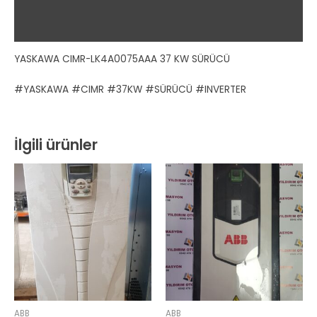
Ek bilgi
Değerlendirmeler (0)
YASKAWA CIMR-LK4A0075AAA 37 KW SÜRÜCÜ
#YASKAWA #CIMR #37KW #SÜRÜCÜ #INVERTER
İlgili ürünler
ABB
ABB