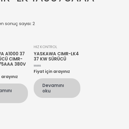
en sonuç sayısı: 2
HIZ KONTROL
A A1000 37
YASKAWA CIMR-LK4
ÜCÜ CIMR-
37 KW SÜRÜCÜ
75AAA 380V
Fiyat için arayınız
5
üzerinden
n arayınız
0
oy
Devamını
aldı
amını
oku