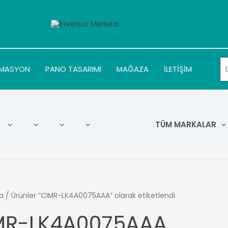
MASYON
PANO TASARIMI
MAĞAZA
İLETİŞİM
TÜM MARKALAR
a
/ Ürünler “CIMR-LK4A0075AAA” olarak etiketlendi
MR-LK4A0075AAA