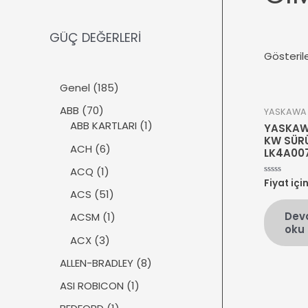
GÜÇ DEĞERLERİ
Gösteril
1
Genel
185
8
7
ABB
70
YASKAWA
5
0
1
ABB KARTLARI
1
YASKAW
ü
ü
ü
KW SÜR
r
6
ACH
6
LK4A00
r
r
ü
ü
ü
ü
1
ACQ
1
n
r
Fiyat içi
5
n
n
ü
üzerinden
ü
5
ACS
51
0
r
n
1
oy
Dev
ü
1
ACSM
1
aldı
ü
oku
n
ü
r
3
ACX
3
r
ü
ü
ü
8
ALLEN-BRADLEY
8
n
r
n
ü
ü
1
ASI ROBICON
1
r
n
ü
ü
1