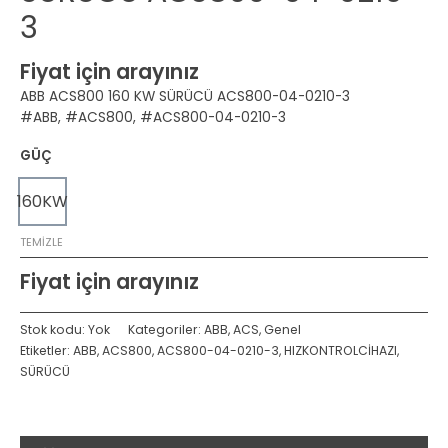
3
Fiyat için arayınız
ABB ACS800 160 KW SÜRÜCÜ ACS800-04-0210-3
#ABB, #ACS800, #ACS800-04-0210-3
GÜÇ
160KW
TEMIZLE
Fiyat için arayınız
Stok kodu:
Yok
Kategoriler:
ABB
,
ACS
,
Genel
Etiketler:
ABB
,
ACS800
,
ACS800-04-0210-3
,
HIZKONTROLCİHAZI
,
SÜRÜCÜ