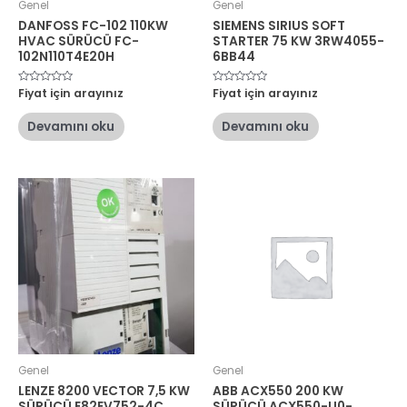
Genel
Genel
DANFOSS FC-102 110KW
SIEMENS SIRIUS SOFT
HVAC SÜRÜCÜ FC-
STARTER 75 KW 3RW4055-
102N110T4E20H
6BB44
5
Fiyat için arayınız
5
Fiyat için arayınız
üzerinden
üzerinden
0
0
oy
oy
Devamını oku
Devamını oku
aldı
aldı
Genel
Genel
LENZE 8200 VECTOR 7,5 KW
ABB ACX550 200 KW
SÜRÜCÜ E82EV752-4C
SÜRÜCÜ ACX550-U0-