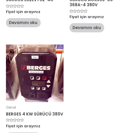
368A-4 380V
5
Fiyat için arayınız
üzerinden
5
Fiyat için arayınız
0
üzerinden
oy
Devamını oku
0
aldı
oy
Devamını oku
aldı
Genel
BERGES 4 KW SÜRÜCÜ 380V
5
Fiyat için arayınız
üzerinden
0