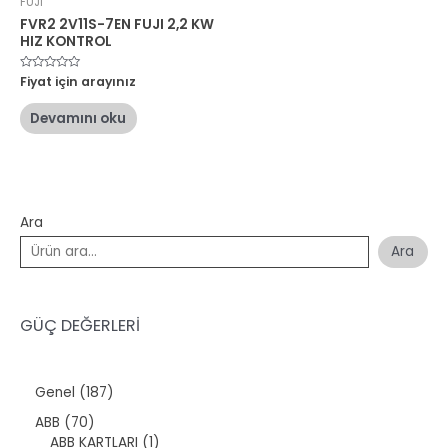
FUJİ
FVR2 2V11S-7EN FUJI 2,2 KW
HIZ KONTROL
5
Fiyat için arayınız
üzerinden
0
oy
Devamını oku
aldı
Ara
Ara
GÜÇ DEĞERLERİ
1
Genel
187
8
7
ABB
70
7
0
1
ABB KARTLARI
1