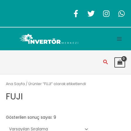
İçeriğe
atla
Main
Men
Arama
Ana Sayfa
/ Ürünler “FUJI” olarak etiketlendi
FUJI
Gösterilen sonuç sayısı: 9