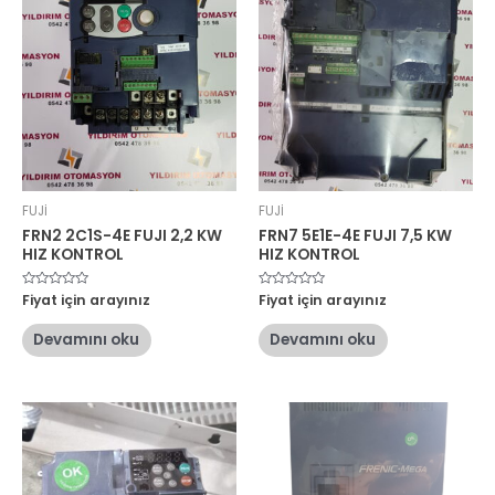
FUJİ
FUJİ
FRN2 2C1S-4E FUJI 2,2 KW
FRN7 5E1E-4E FUJI 7,5 KW
HIZ KONTROL
HIZ KONTROL
5
Fiyat için arayınız
5
Fiyat için arayınız
üzerinden
üzerinden
0
0
oy
oy
Devamını oku
Devamını oku
aldı
aldı