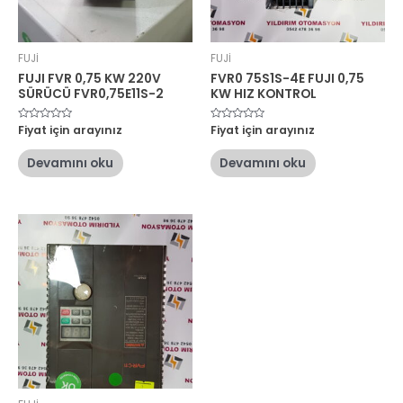
FUJİ
FUJİ
FUJI FVR 0,75 KW 220V
FVR0 75S1S-4E FUJI 0,75
SÜRÜCÜ FVR0,75E11S-2
KW HIZ KONTROL
5
Fiyat için arayınız
5
Fiyat için arayınız
üzerinden
üzerinden
0
0
oy
oy
Devamını oku
Devamını oku
aldı
aldı