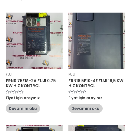
FUJİ
FUJİ
FRN0 75E1S-2A FUJI 0,75
FRN18 5F1S-4E FUJI 18,5 KW
KW HIZ KONTROL
HIZ KONTROL
5
Fiyat için arayınız
5
Fiyat için arayınız
üzerinden
üzerinden
0
0
oy
oy
Devamını oku
Devamını oku
aldı
aldı