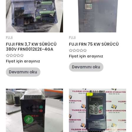
FUJİ
FUJİ
FUJI FRN 3,7 KW SÜRÜCÜ
FUJI FRN 75 KW SÜRÜCÜ
380V FRN0012E2E-4GA
5
Fiyat için arayınız
üzerinden
5
Fiyat için arayınız
0
üzerinden
oy
Devamını oku
0
aldı
oy
Devamını oku
aldı