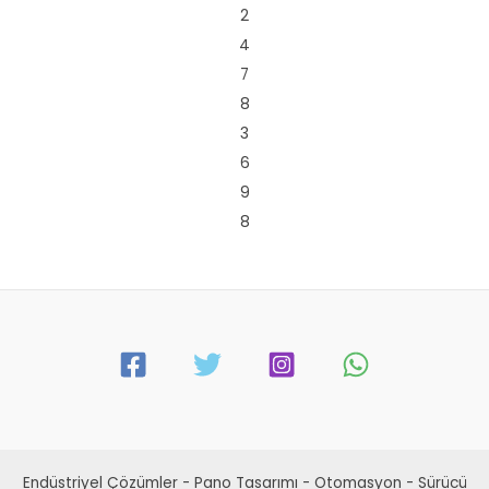
2
4
7
8
3
6
9
8
Endüstriyel Çözümler - Pano Tasarımı - Otomasyon - Sürücü