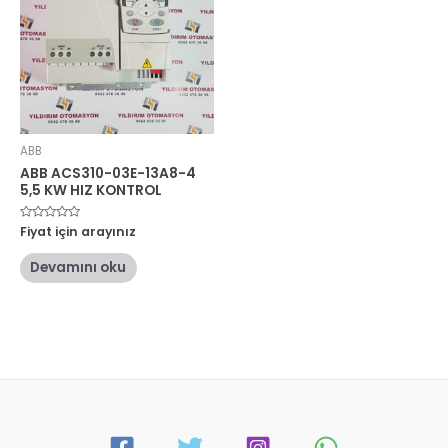
ABB
ABB ACS310-03E-13A8-4
5,5 KW HIZ KONTROL
5
Fiyat için arayınız
üzerinden
0
oy
Devamını oku
aldı