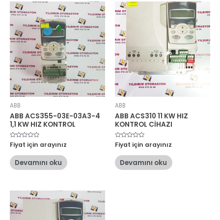
ABB
ABB
ABB ACS355-03E-03A3-4
ABB ACS310 11 KW HIZ
1,1 KW HIZ KONTROL
KONTROL CİHAZI
5
Fiyat için arayınız
5
Fiyat için arayınız
üzerinden
üzerinden
0
0
oy
oy
Devamını oku
Devamını oku
aldı
aldı