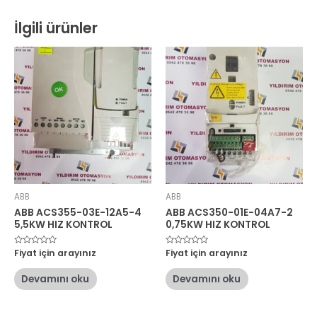
İlgili ürünler
ABB
ABB
ABB ACS355-03E-12A5-4
ABB ACS350-01E-04A7-2
5,5KW HIZ KONTROL
0,75KW HIZ KONTROL
5
Fiyat için arayınız
5
Fiyat için arayınız
üzerinden
üzerinden
0
0
oy
oy
Devamını oku
Devamını oku
aldı
aldı