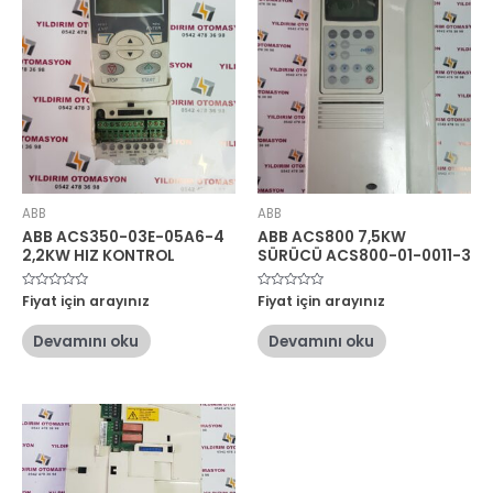
ABB
ABB
ABB ACS350-03E-05A6-4
ABB ACS800 7,5KW
2,2KW HIZ KONTROL
SÜRÜCÜ ACS800-01-0011-3
5
Fiyat için arayınız
5
Fiyat için arayınız
üzerinden
üzerinden
0
0
oy
oy
Devamını oku
Devamını oku
aldı
aldı