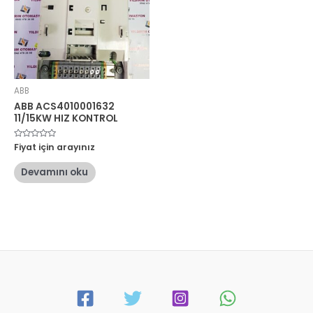
ABB
ABB ACS4010001632
11/15KW HIZ KONTROL
5
Fiyat için arayınız
üzerinden
0
oy
Devamını oku
aldı