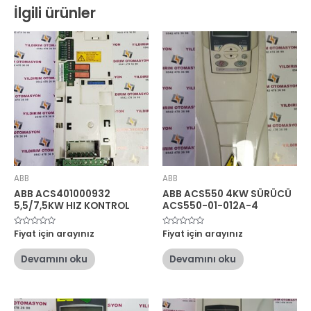
İlgili ürünler
ABB
ABB
ABB ACS401000932
ABB ACS550 4KW SÜRÜCÜ
5,5/7,5KW HIZ KONTROL
ACS550-01-012A-4
5
Fiyat için arayınız
5
Fiyat için arayınız
üzerinden
üzerinden
0
0
oy
oy
Devamını oku
Devamını oku
aldı
aldı