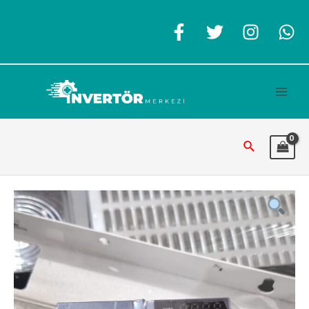
İçeriğe
atla
Main
Men
Arama