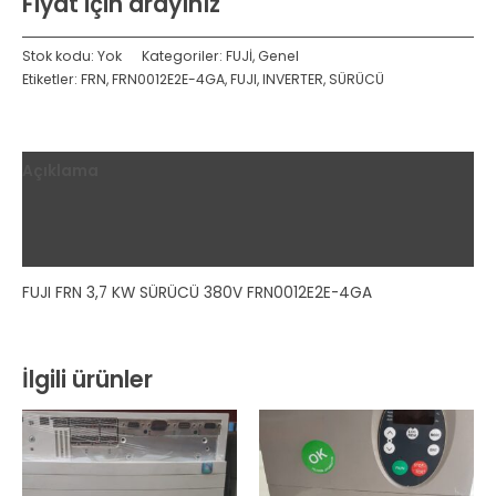
Fiyat için arayınız
Stok kodu:
Yok
Kategoriler:
FUJİ
,
Genel
Etiketler:
FRN
,
FRN0012E2E-4GA
,
FUJI
,
INVERTER
,
SÜRÜCÜ
Açıklama
Ek bilgi
Değerlendirmeler (0)
FUJI FRN 3,7 KW SÜRÜCÜ 380V FRN0012E2E-4GA
İlgili ürünler