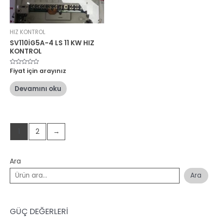
HIZ KONTROL
SV110İG5A-4 LS 11 KW HIZ
KONTROL
5
Fiyat için arayınız
üzerinden
0
oy
Devamını oku
aldı
1
2
→
Ara
Ara
GÜÇ DEĞERLERİ