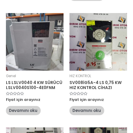
Genel
HIZ KONTROL
LS LSLV0040 4 KW SÜRÜCÜ
SV008İG5A-4 LS 0,75 KW
LSLV0040S100-4E0FNM
HIZ KONTROL CİHAZI
5
Fiyat için arayınız
5
Fiyat için arayınız
üzerinden
üzerinden
0
0
oy
oy
Devamını oku
Devamını oku
aldı
aldı