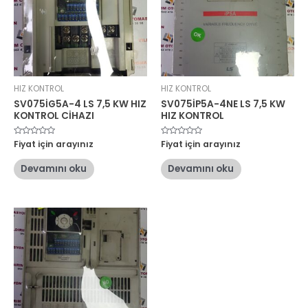
HIZ KONTROL
HIZ KONTROL
SV075İG5A-4 LS 7,5 KW HIZ
SV075İP5A-4NE LS 7,5 KW
KONTROL CİHAZI
HIZ KONTROL
5
Fiyat için arayınız
5
Fiyat için arayınız
üzerinden
üzerinden
0
0
oy
oy
Devamını oku
Devamını oku
aldı
aldı