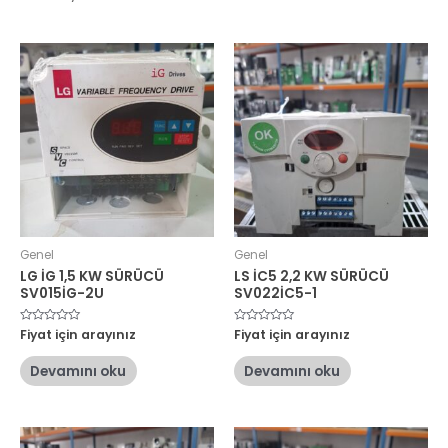
Genel
Genel
LG İG 1,5 KW SÜRÜCÜ
LS İC5 2,2 KW SÜRÜCÜ
SV015İG-2U
SV022İC5-1
5
Fiyat için arayınız
5
Fiyat için arayınız
üzerinden
üzerinden
0
0
oy
oy
Devamını oku
Devamını oku
aldı
aldı