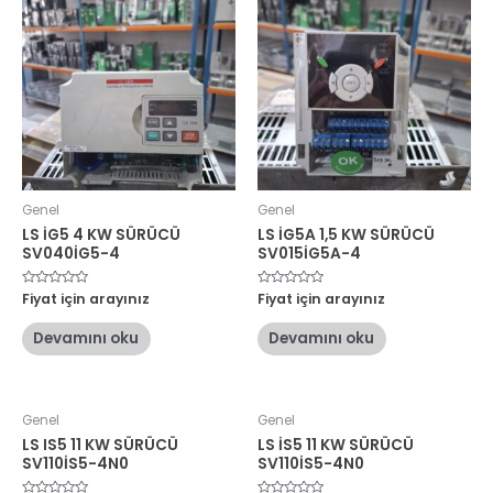
Genel
Genel
LS İG5 4 KW SÜRÜCÜ
LS İG5A 1,5 KW SÜRÜCÜ
SV040İG5-4
SV015İG5A-4
5
Fiyat için arayınız
5
Fiyat için arayınız
üzerinden
üzerinden
0
0
oy
oy
Devamını oku
Devamını oku
aldı
aldı
Genel
Genel
LS IS5 11 KW SÜRÜCÜ
LS İS5 11 KW SÜRÜCÜ
SV110İS5-4N0
SV110İS5-4N0