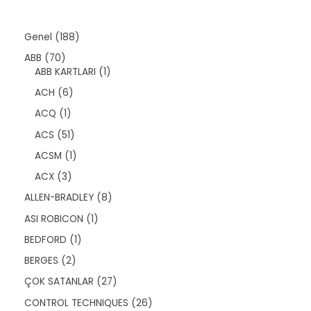
1
Genel
188
8
7
ABB
70
8
0
1
ABB KARTLARI
1
ü
ü
ü
r
6
ACH
6
r
r
ü
ü
ü
ü
1
ACQ
1
n
r
n
n
ü
ü
5
ACS
51
r
n
1
ü
1
ACSM
1
ü
n
ü
r
3
ACX
3
r
ü
ü
ü
8
ALLEN-BRADLEY
8
n
r
n
ü
ü
1
ASI ROBICON
1
r
n
ü
ü
1
BEDFORD
1
r
n
ü
ü
2
BERGES
2
r
n
ü
ü
2
ÇOK SATANLAR
27
r
n
7
ü
2
CONTROL TECHNIQUES
26
ü