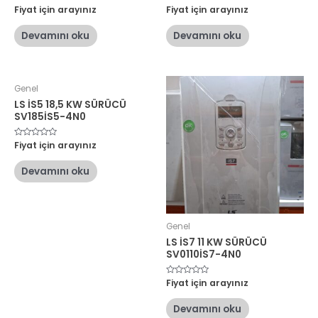
5
Fiyat için arayınız
5
Fiyat için arayınız
üzerinden
üzerinden
0
0
oy
oy
Devamını oku
Devamını oku
aldı
aldı
Genel
LS İS5 18,5 KW SÜRÜCÜ
SV185İS5-4N0
5
Fiyat için arayınız
üzerinden
0
oy
Devamını oku
aldı
Genel
LS İS7 11 KW SÜRÜCÜ
SV0110İS7-4N0
5
Fiyat için arayınız
üzerinden
0
oy
Devamını oku
aldı