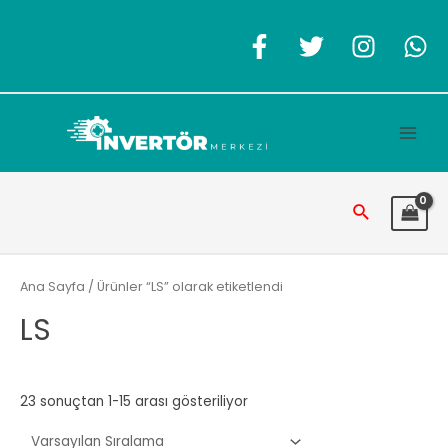
İçeriğe
atla
Main
Men
Arama
Ana Sayfa
/ Ürünler “LS” olarak etiketlendi
LS
23 sonuçtan 1-15 arası gösteriliyor