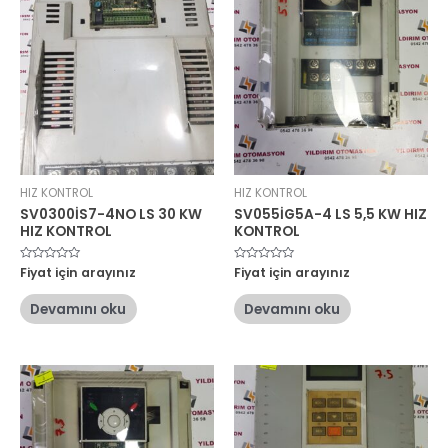
HIZ KONTROL
HIZ KONTROL
SV0300İS7-4NO LS 30 KW
SV055İG5A-4 LS 5,5 KW HIZ
HIZ KONTROL
KONTROL
5
Fiyat için arayınız
5
Fiyat için arayınız
üzerinden
üzerinden
0
0
oy
oy
Devamını oku
Devamını oku
aldı
aldı