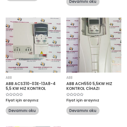
Devamını oku
aldı
ABB
ABB
ABB ACS310-03E-13A8-4
ABB ACH550 5,5KW HIZ
5,5 KW HIZ KONTROL
KONTROL CİHAZI
5
Fiyat için arayınız
5
Fiyat için arayınız
üzerinden
üzerinden
0
0
oy
oy
Devamını oku
Devamını oku
aldı
aldı