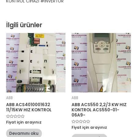
KONTROL CİHAZI #INVERTOR
İlgili ürünler
ABB
ABB
ABB ACS4010001632
ABB ACS550 2,2/3 KW HIZ
11/15KW HIZ KONTROL
KONTROL ACS550-01-
06A9-
5
Fiyat için arayınız
üzerinden
5
Fiyat için arayınız
0
üzerinden
oy
Devamını oku
0
aldı
oy