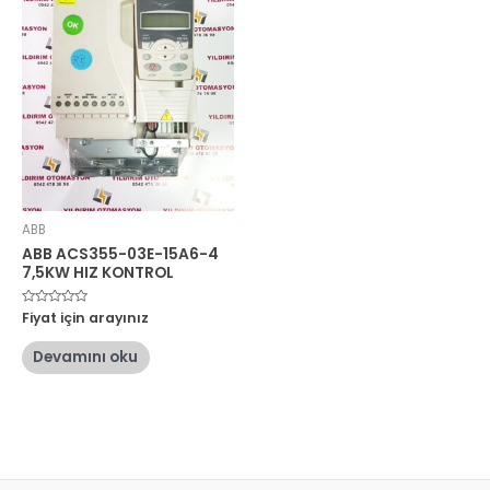
ABB
ABB ACS355-03E-15A6-4
7,5KW HIZ KONTROL
5
Fiyat için arayınız
üzerinden
0
oy
Devamını oku
aldı