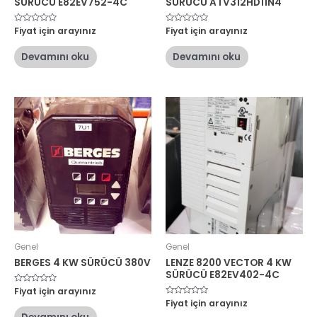
SÜRÜCÜ E82EV752-4C
SÜRÜCÜ ATV312HD11N4
5
Fiyat için arayınız
5
Fiyat için arayınız
üzerinden
üzerinden
0
0
oy
oy
Devamını oku
Devamını oku
aldı
aldı
Genel
Genel
BERGES 4 KW SÜRÜCÜ 380V
LENZE 8200 VECTOR 4 KW
SÜRÜCÜ E82EV402-4C
5
Fiyat için arayınız
üzerinden
5
Fiyat için arayınız
0
üzerinden
oy