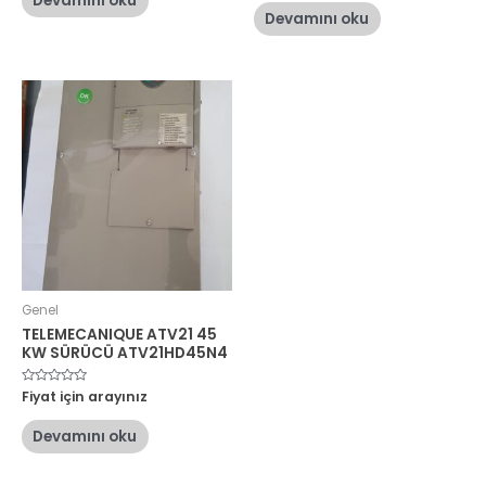
Devamını oku
0
aldı
oy
Devamını oku
aldı
Genel
TELEMECANIQUE ATV21 45
KW SÜRÜCÜ ATV21HD45N4
5
Fiyat için arayınız
üzerinden
0
oy
Devamını oku
aldı