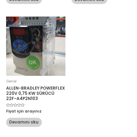
aldı
aldı
Genel
ALLEN-BRADLEY POWERFLEX
220V 0,75 KW SÜRÜCÜ
22F-A4P2N103
5
Fiyat için arayınız
üzerinden
0
oy
Devamını oku
aldı