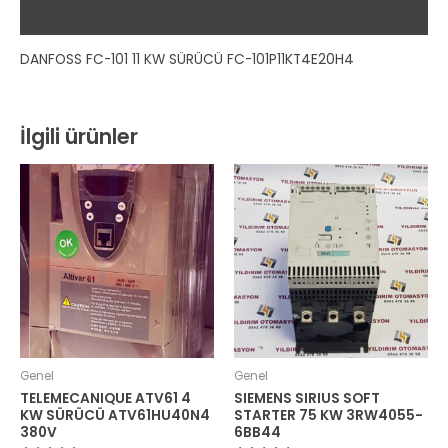
Değerlendirmeler (0)
DANFOSS FC-101 11 KW SÜRÜCÜ FC-101P11KT4E20H4
İlgili ürünler
Genel
Genel
TELEMECANIQUE ATV61 4
SIEMENS SIRIUS SOFT
KW SÜRÜCÜ ATV61HU40N4
STARTER 75 KW 3RW4055-
380V
6BB44