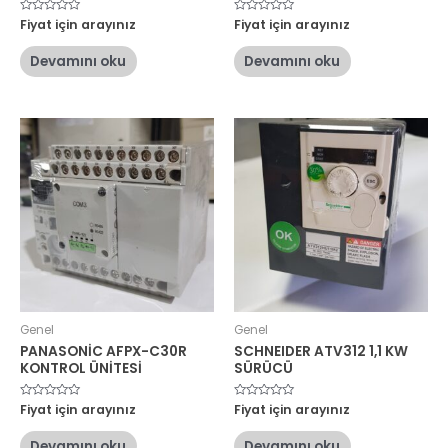
5
Fiyat için arayınız
5
Fiyat için arayınız
üzerinden
üzerinden
0
0
oy
oy
Devamını oku
Devamını oku
aldı
aldı
Genel
Genel
PANASONİC AFPX-C30R
SCHNEIDER ATV312 1,1 KW
KONTROL ÜNİTESİ
SÜRÜCÜ
5
Fiyat için arayınız
5
Fiyat için arayınız
üzerinden
üzerinden
0
0
oy
oy
Devamını oku
Devamını oku