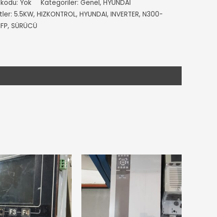
 kodu:
Yok
Kategoriler:
Genel
,
HYUNDAI
tler:
5.5KW
,
HIZKONTROL
,
HYUNDAI
,
INVERTER
,
N300-
FP
,
SÜRÜCÜ