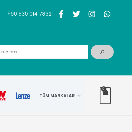
+90 530 014 7832
Ara
TÜM MARKALAR