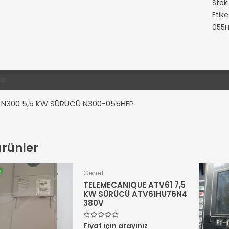
Stok
Etike
055H
ma
Ek bilgi
Değerlendirmeler (0)
 N300 5,5 KW SÜRÜCÜ N300-055HFP
 ürünler
Genel
TELEMECANIQUE ATV61 7,5
KW SÜRÜCÜ ATV61HU76N4
380V
Fiyat için arayınız
5