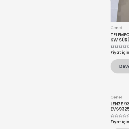
Genel
TELEMEC
KW SÜR
Fiyat içi
5
üzerinden
0
oy
Dev
aldı
Genel
LENZE 9
EVS932
Fiyat içi
5
üzerinden
0