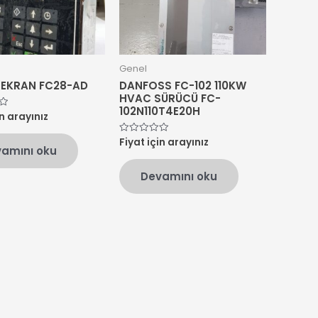
Genel
EKRAN FC28-AD
DANFOSS FC-102 110KW
HVAC SÜRÜCÜ FC-
102N110T4E20H
in arayınız
Fiyat için arayınız
5
amını oku
üzerinden
0
oy
Devamını oku
aldı