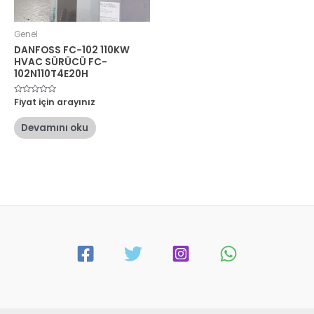
Genel
DANFOSS FC-102 110KW
HVAC SÜRÜCÜ FC-
102N110T4E20H
5
Fiyat için arayınız
üzerinden
0
oy
Devamını oku
aldı