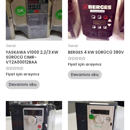
Genel
Genel
YASKAWA V1000 2,2/3 KW
BERGES 4 KW SÜRÜCÜ 380V
SÜRÜCÜ CIMR-
VT2A00012BAA
5
Fiyat için arayınız
üzerinden
0
oy
5
Fiyat için arayınız
Devamını oku
aldı
üzerinden
0
oy
Devamını oku
aldı