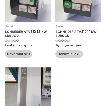
Genel
Genel
SCHNEIDER ATV312 1,5 KW
SCHNEIDER ATV312 1,1 KW
SÜRÜCÜ
SÜRÜCÜ
5
Fiyat için arayınız
5
Fiyat için arayınız
üzerinden
üzerinden
0
0
oy
oy
Devamını oku
Devamını oku
aldı
aldı