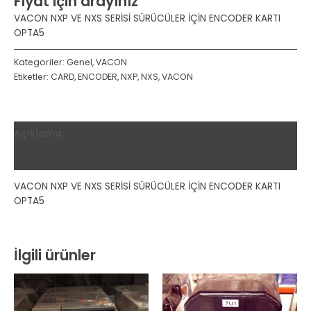
Fiyat için arayınız
VACON NXP VE NXS SERİSİ SÜRÜCÜLER İÇİN ENCODER KARTI
OPTA5
Kategoriler:
Genel
,
VACON
Etiketler:
CARD
,
ENCODER
,
NXP
,
NXS
,
VACON
Açıklama
Değerlendirmeler (0)
VACON NXP VE NXS SERİSİ SÜRÜCÜLER İÇİN ENCODER KARTI
OPTA5
İlgili ürünler