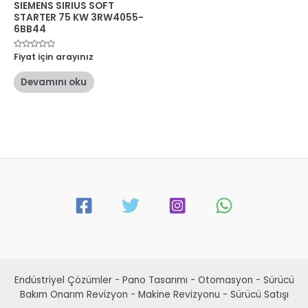
SIEMENS SIRIUS SOFT
STARTER 75 KW 3RW4055-
6BB44
5
Fiyat için arayınız
üzerinden
0
oy
Devamını oku
aldı
Endüstriyel Çözümler - Pano Tasarımı - Otomasyon - Sürücü
Bakım Onarım Revizyon - Makine Revizyonu - Sürücü Satışı