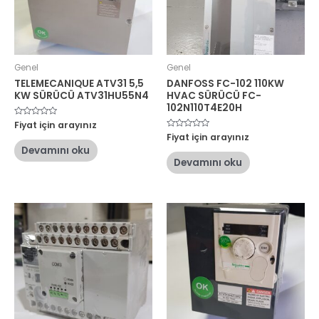
Genel
Genel
TELEMECANIQUE ATV31 5,5
DANFOSS FC-102 110KW
KW SÜRÜCÜ ATV31HU55N4
HVAC SÜRÜCÜ FC-
102N110T4E20H
5
Fiyat için arayınız
üzerinden
5
Fiyat için arayınız
0
üzerinden
oy
Devamını oku
0
aldı
oy
Devamını oku
aldı