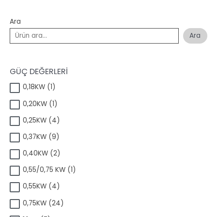
Ara
Ara
GÜÇ DEĞERLERİ
1
0,18KW
1
ü
1
0,20KW
1
r
ü
ü
4
0,25KW
4
r
n
ü
ü
9
0,37KW
9
r
n
ü
ü
2
0,40KW
2
r
n
ü
ü
1
0,55/0,75 KW
1
r
n
ü
ü
4
0,55KW
4
r
n
ü
ü
2
0,75KW
24
r
n
4
ü