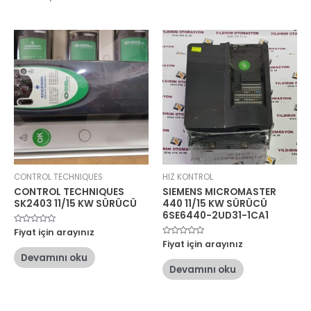
CONTROL TECHNIQUES
HIZ KONTROL
CONTROL TECHNIQUES
SIEMENS MICROMASTER
SK2403 11/15 KW SÜRÜCÜ
440 11/15 KW SÜRÜCÜ
6SE6440-2UD31-1CA1
5
Fiyat için arayınız
üzerinden
5
Fiyat için arayınız
0
üzerinden
oy
Devamını oku
0
aldı
oy
Devamını oku
aldı