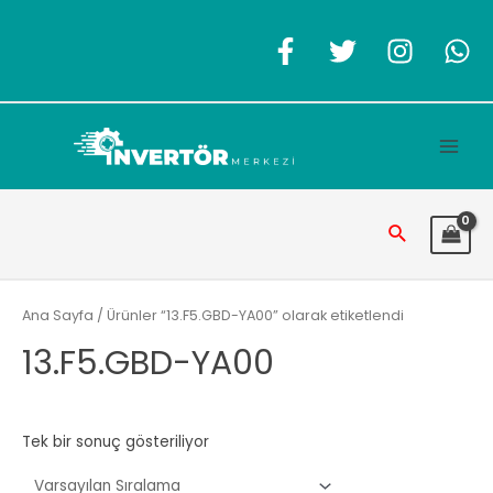
İçeriğe
atla
Main
Men
Arama
Ana Sayfa
/ Ürünler “13.F5.GBD-YA00” olarak etiketlendi
13.F5.GBD-YA00
Tek bir sonuç gösteriliyor