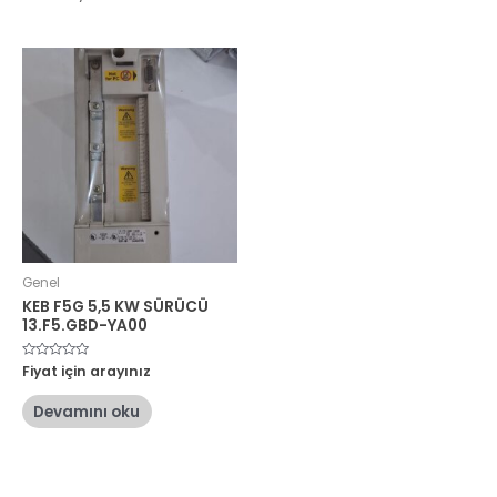
Genel
KEB F5G 5,5 KW SÜRÜCÜ
13.F5.GBD-YA00
5
Fiyat için arayınız
üzerinden
0
oy
Devamını oku
aldı