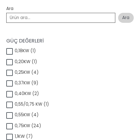
Ara
Ara
GÜÇ DEĞERLERİ
1
0,18KW
1
ü
1
0,20KW
1
r
ü
ü
4
0,25KW
4
r
n
ü
ü
9
0,37KW
9
r
n
ü
ü
2
0,40KW
2
r
n
ü
ü
1
0,55/0,75 KW
1
r
n
ü
ü
4
0,55KW
4
r
n
ü
ü
2
0,75KW
24
r
n
4
ü
7
1,1KW
7
ü
n