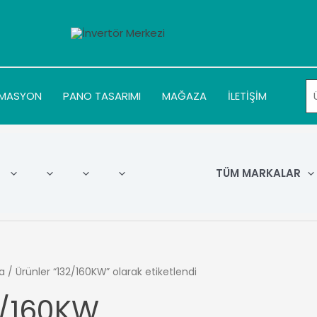
MASYON
PANO TASARIMI
MAĞAZA
İLETİŞİM
TÜM MARKALAR
a
/ Ürünler “132/160KW” olarak etiketlendi
2/160KW