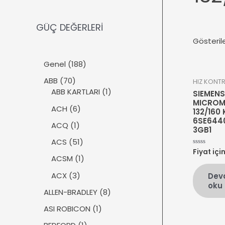
GÜÇ DEĞERLERİ
Gösteril
1
Genel
188
8
7
ABB
70
HIZ KONT
8
0
1
ABB KARTLARI
1
SIEMENS
ü
ü
ü
MICROM
r
6
ACH
6
132/160
r
r
ü
ü
6SE644
ü
ü
1
ACQ
1
3GB1
n
r
n
n
ü
ü
5
ACS
51
r
n
1
Fiyat içi
5
ü
1
ACSM
1
üzerinden
ü
0
n
ü
oy
r
3
ACX
3
Dev
aldı
r
oku
ü
ü
ü
8
ALLEN-BRADLEY
8
n
r
n
ü
ü
1
ASI ROBICON
1
r
n
ü
ü
1