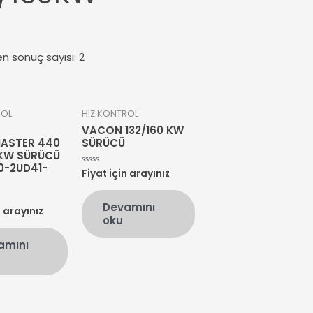
en sonuç sayısı: 2
ROL
HIZ KONTROL
VACON 132/160 KW
ASTER 440
SÜRÜCÜ
 KW SÜRÜCÜ
0-2UD41-
Fiyat için arayınız
5
üzerinden
0
oy
Devamını
aldı
n arayınız
oku
amını