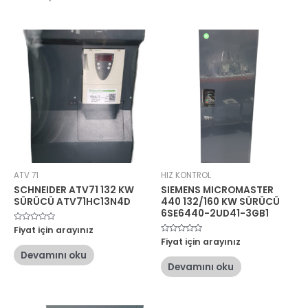
ATV 71
HIZ KONTROL
SCHNEIDER ATV71 132 KW
SIEMENS MICROMASTER
SÜRÜCÜ ATV71HC13N4D
440 132/160 KW SÜRÜCÜ
6SE6440-2UD41-3GB1
5
Fiyat için arayınız
üzerinden
5
Fiyat için arayınız
0
üzerinden
oy
Devamını oku
0
aldı
oy
Devamını oku
aldı