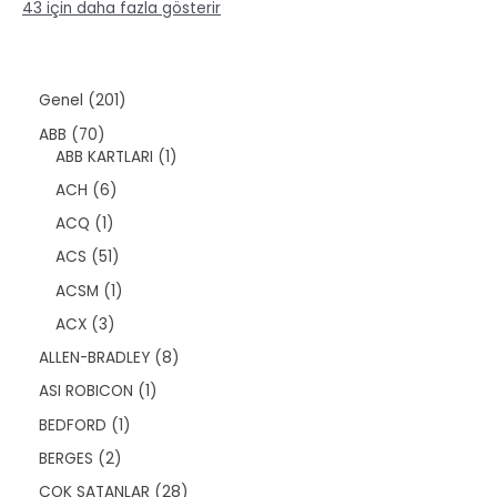
ü
n
43 için daha fazla gösterir
r
n
ü
n
2
Genel
201
0
7
ABB
70
1
0
1
ABB KARTLARI
1
ü
ü
ü
r
6
ACH
6
r
r
ü
ü
ü
ü
1
ACQ
1
n
r
n
n
ü
ü
5
ACS
51
r
n
1
ü
1
ACSM
1
ü
n
ü
r
3
ACX
3
r
ü
ü
ü
8
ALLEN-BRADLEY
8
n
r
n
ü
ü
1
ASI ROBICON
1
r
n
ü
ü
1
BEDFORD
1
r
n
ü
ü
2
BERGES
2
r
n
ü
ü
2
ÇOK SATANLAR
28