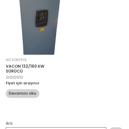
HIZ KONTROL
VACON 132/160 KW
SÜRÜCÜ
5
Fiyat için arayınız
üzerinden
0
oy
Devamını oku
aldı
Ara