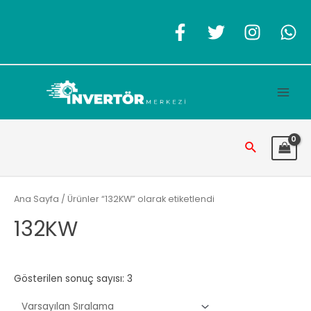
İçeriğe
atla
Main
Men
Arama
Ana Sayfa
/ Ürünler “132KW” olarak etiketlendi
132KW
Gösterilen sonuç sayısı: 3