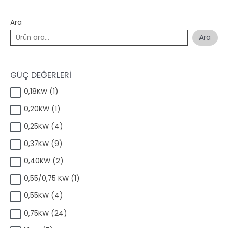
Ara
Ara
GÜÇ DEĞERLERİ
1
0,18KW
1
ü
1
0,20KW
1
r
ü
ü
4
0,25KW
4
r
n
ü
ü
9
0,37KW
9
r
n
ü
ü
2
0,40KW
2
r
n
ü
ü
1
0,55/0,75 KW
1
r
n
ü
ü
4
0,55KW
4
r
n
ü
ü
2
0,75KW
24
r
n
4
ü