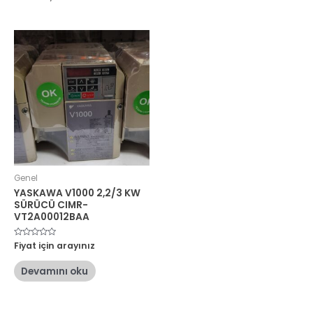
Genel
YASKAWA V1000 2,2/3 KW
SÜRÜCÜ CIMR-
VT2A00012BAA
5
Fiyat için arayınız
üzerinden
0
oy
Devamını oku
aldı