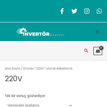
İçeriğe
atla
Main
Men
Arama
Ana Sayfa
/ Ürünler “220V” olarak etiketlendi
220V
Tek bir sonuç gösteriliyor