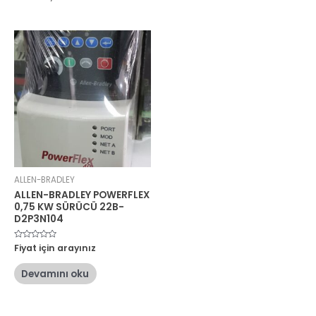
ALLEN-BRADLEY
ALLEN-BRADLEY POWERFLEX
0,75 KW SÜRÜCÜ 22B-
D2P3N104
5
Fiyat için arayınız
üzerinden
0
oy
Devamını oku
aldı