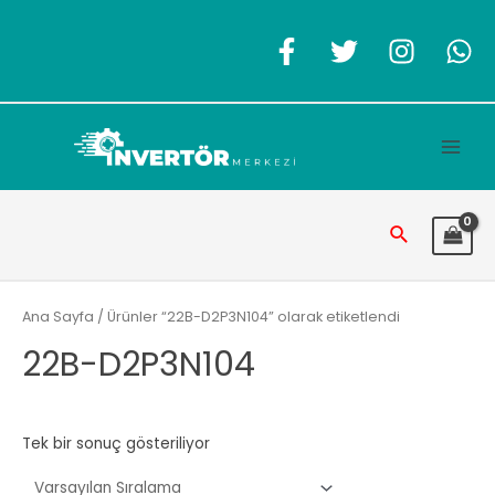
İçeriğe
atla
Main
Men
Arama
Ana Sayfa
/ Ürünler “22B-D2P3N104” olarak etiketlendi
22B-D2P3N104
Tek bir sonuç gösteriliyor