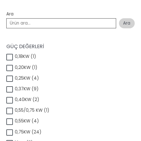
Ara
Ara
GÜÇ DEĞERLERİ
1
0,18KW
1
ü
1
0,20KW
1
r
ü
ü
4
0,25KW
4
r
n
ü
ü
9
0,37KW
9
r
n
ü
ü
2
0,40KW
2
r
n
ü
ü
1
0,55/0,75 KW
1
r
n
ü
ü
4
0,55KW
4
r
n
ü
ü
2
0,75KW
24
r
n
4
ü